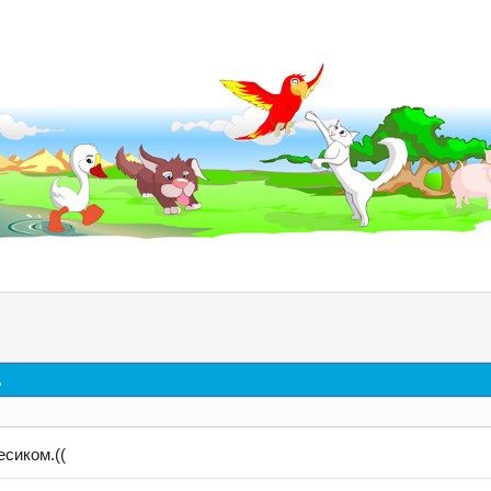
д
есиком.((