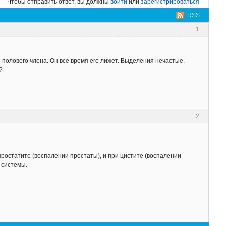
Чтобы отправить ответ, вы должны
войти
или
зарегистрироваться
RSS
1
з полового члена. Он все время его лижет. Выделения нечастые.
?
2
простатите (воспалении простаты), и при цистите (воспалении
 системы.