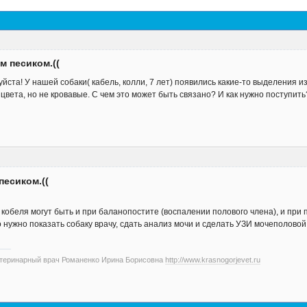
м песиком.((
йста! У нашей собаки( кабель, колли, 7 лет) появились какие-то выделения и
 цвета, но не кровавые. С чем это может быть связано? И как нужно поступить
песиком.((
кобеля могут быть и при баланопостите (воспалении полового члена), и при 
 нужно показать собаку врачу, сдать анализ мочи и сделать УЗИ мочеполовой
етеринарный врач Романенко Ирина Борисовна
http://www.krasnogorjevet.ru