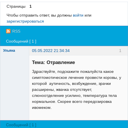
Страницы
1
Регистрация
Чтобы отправить ответ, вы должны
войти
или
Вход
зарегистрироваться
RSS
Сообщений [ 1 ]
05.05.2022 21:34:34
1
Ульяна
Зарегистрированный
пользователь
Тема: Отравление
Неактивен
Здраствуйте, подскажите пожалуйста какое
симптомотическое лечение провести коровы, у
которой аутичность, возбуждение, зрачки
расширены, жвачка отсутствует,
слюноотделение усилино, температура тела
нормальное. Скорее всего передозировка
ивомеком.
Сообщений [ 1 ]