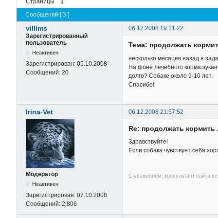
Страницы
1
Сообщений [ 3 ]
villims
06.12.2008 19:11:22
Зарегистрированный
пользователь
Тема: продолжать корми
Неактивен
несколько месяцев назад я зада
Зарегистрирован:
05.10.2008
На фоне лечебного корма эукан
Сообщений:
20
долго? Собаке около 9-10 лет.
Спасибо!
Irina-Vet
06.12.2008 21:57:52
Re: продолжать кормить
Здравствуйте!
Если собака чувствует себя хор
Модератор
С уважением, консультант сайта в
Неактивен
Зарегистрирован:
07.10.2008
Сообщений:
2,806