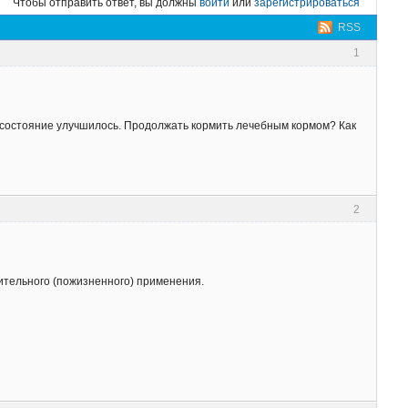
Чтобы отправить ответ, вы должны
войти
или
зарегистрироваться
RSS
1
 состояние улучшилось. Продолжать кормить лечебным кормом? Как
2
лительного (пожизненного) применения.