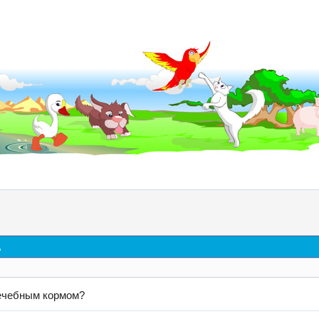
д
ечебным кормом?