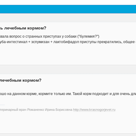
ть лечебным кормом?
вала вопрос о странных приступах у собаки ("булемия?")
уба-интестинал + эспумизан + лактобифадол приступы прекратились, общее
 лечебным кормом?
ошо на данном корме, кормите только им. Такой корм подходит и для очень д
етеринарный врач Романенко Ирина Борисовна
http://www.krasnogorjevet.ru