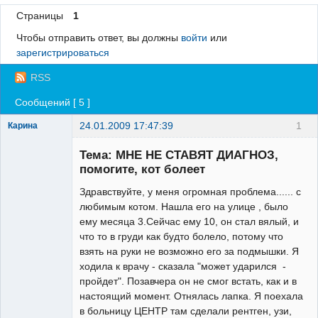
Страницы
1
Регистрация
Чтобы отправить ответ, вы должны
войти
или
Вход
зарегистрироваться
RSS
Сообщений [ 5 ]
24.01.2009 17:47:39
1
Карина
Зарегистрированный
пользователь
Тема: МНЕ НЕ СТАВЯТ ДИАГНОЗ,
Неактивен
помогите, кот болеет
Здравствуйте, у меня огромная проблема...... с
любимым котом. Нашла его на улице , было
ему месяца 3.Сейчас ему 10, он стал вялый, и
что то в груди как будто болело, потому что
взять на руки не возможно его за подмышки. Я
ходила к врачу - сказала "может ударился -
пройдет". Позавчера он не смог встать, как и в
настоящий момент. Отнялась лапка. Я поехала
в больницу ЦЕНТР там сделали рентген, узи,