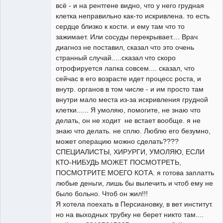
всё - и на рентгене видно, что у него грудная
клетка неправильно как-то искривлена. то есть
сердце близко к кости. и ему там что то
зажимает. Или сосуды перекрывает.... Врач
диагноз не поставил, сказал что это очень
странный случай.....сказал что скоро
отрофируется лапка совсем.... сказал, что
сейчас в его возрасте идет процесс роста, и
внутр. органов в том числе - и им просто там
внутри мало места из-за искривления грудной
клетки...... Я умоляю, помогите, не знаю что
делать, он не ходит не встает вообще. я не
знаю что делать. не сплю. Люблю его безумно,
может операцию можно сделать????
СПЕЦИАЛИСТЫ, ХИРУРГИ, УМОЛЯЮ, ЕСЛИ
КТО-НИБУДЬ МОЖЕТ ПОСМОТРЕТЬ,
ПОСМОТРИТЕ МОЕГО КОТА. я готова заплатть
любые деньги, лишь бы вылечить и чтоб ему не
было больно. Чтоб он жил!!!
Я хотела поехать в Персиановку, в вет институт.
но на выходных трубку не берет никто там....