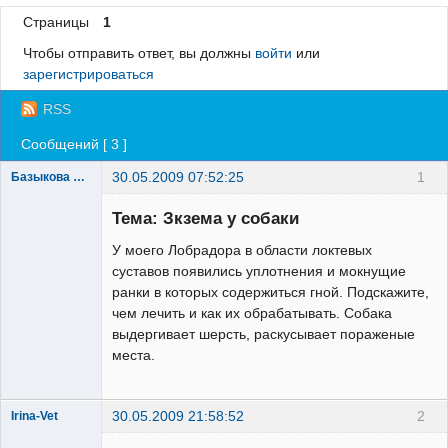
Страницы
1
Регистрация
Чтобы отправить ответ, вы должны
войти
или
Вход
зарегистрироваться
RSS
Сообщений [ 3 ]
30.05.2009 07:52:25
1
Базыкова Светлана
Зарегистрированный
пользователь
Тема: Зкзема у собаки
Неактивен
У моего Лобрадора в области локтевых
суставов появились уплотнения и мокнущие
ранки в которых содержиться гной. Подскажите,
чем лечить и как их обрабатывать. Собака
выдергивает шерсть, раскусывает пораженые
места.
30.05.2009 21:58:52
2
Irina-Vet