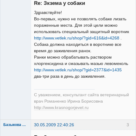
Re: Зкзема у собаки
Здравствуйте!
Во-первых, нужно не позволять собаке лизать
пораженные места. Для этой цели можно
Модератор
использовать специальный защитный воротник
Неактивен
http://www.vetlek.ru/shop/?gid=616&id=4268
.
Собака должна находиться в воротнике все
время до заживления ранок.
Ранки можно обрабатывать раствором
хлоргексидина и смазывать мазью левомеколь
http://www.vetlek.ru/shop/?gid=2377&id=1435
два-три раза в день до заживления.
С уважением, консультант сайта ветеринарный
врач Романенко Ирина Борисовна
http://www.krasnogorjevet.ru
30.05.2009 22:40:26
3
Базыкова Светлана
Зарегистрированный
пользователь