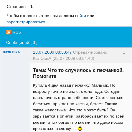
Страницы
1
Регистрация
Чтобы отправить ответ, вы должны
войти
или
Вход
зарегистрироваться
RSS
Сообщений [ 3 ]
23.07.2009 08:53:47
Отредактировано
1
КатЮшкА
КатЮшкА (23.07.2009 08:54:48)
Зарегистрированный
пользователь
Тема: Что то случилось с песчанкой.
Неактивен
Помогите
Купила 4 дня назад песчанку. Мальчик. По
возросту точно не знаю, около года. Сегодня
начал очень страно себя вести. Стал чесаться,
беситься, прыгает по клетки, бегает. Глазки
такие жалостные. Что это может быть? Он
зарывается в опилки, разбрасывает их по всей
клетки, и так бегает по клетки, что даже носом
врезаеться в клетку.....