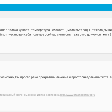
лел : плохо кушает , температура , слабость , мало пьет воды , тяжело дыши
й кот чувствовал себя получше , сейчас симптомы теже , что до уколов , коту 3
 Возможно, Вы просто рано прекратили лечение и просто "недолечили" кота,
етеринарный врач Романенко Ирина Борисовна
http://www.krasnogorjevet.ru