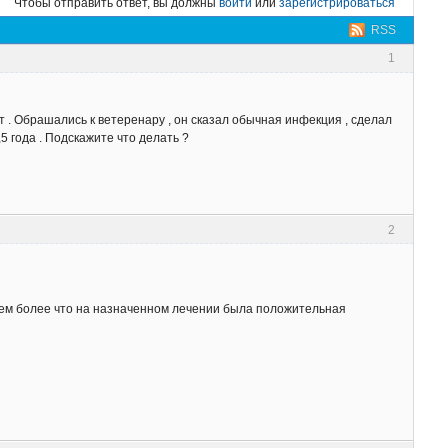
Чтобы отправить ответ, вы должны
войти
или
зарегистрироваться
RSS
1
т . Обрашались к ветеренару , он сказал обычная инфекция , сделал
,5 года . Подскажите что делать ?
2
 тем более что на назначенном лечении была положительная