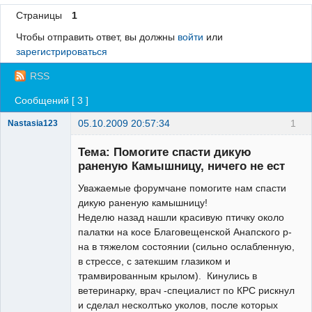
Страницы
1
Регистрация
Чтобы отправить ответ, вы должны
войти
или
Вход
зарегистрироваться
RSS
Сообщений [ 3 ]
05.10.2009 20:57:34
1
Nastasia123
Зарегистрированный
пользователь
Тема: Помогите спасти дикую
Неактивен
раненую Камышницу, ничего не ест
Уважаемые форумчане помогите нам спасти
дикую раненую камышницу!
Неделю назад нашли красивую птичку около
палатки на косе Благовещенской Анапского р-
на в тяжелом состоянии (сильно ослабленную,
в стрессе, с затекшим глазиком и
трамвированным крылом). Кинулись в
ветеринарку, врач -специалист по КРС рискнул
и сделал несколтько уколов, после которых