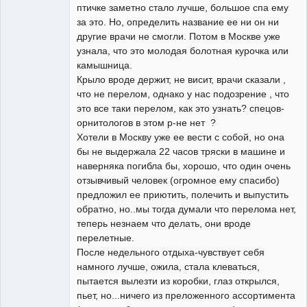
птичке заметно стало лучше, большое спа ему
за это. Но, определить название ее ни он ни
другие врачи не смогли. Потом в Москве уже
узнала, что это молодая болотная курочка или
камышница.
Крыло вроде держит, не висит, врачи сказали ,
что не перелом, однако у нас подозрение , что
это все таки перелом, как это узнать? спецов-
орнитологов в этом р-не нет ?
Хотели в Москву уже ее вести с собой, но она
бы не выдержала 22 часов тряски в машине и
наверняка погибла бы, хорошо, что один очень
отзывчивый человек (огромное ему спасибо)
предложил ее приютить, полечить и выпустить
обратно, но..мы тогда думали что перелома нет,
теперь незнаем что делать, они вроде
перелетные.
После недельного отдыха-чувствует себя
намного лучше, ожила, стала клеваться,
пытается вылезти из коробки, глаз открылся,
пьет, но...ничего из преложенного ассортимента