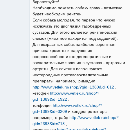
Здравствуйте!
Необходимо показать собаку врачу - возможно,
будет необходим рентген.
Модератор
Если собака молодая, то первое что нужно
Неактивен
исключать это дисплазия тазобедренных
суставов. Для этого делается рентгеновский
снимок (животное находится под седацией).
Для возрастных собак наиболее вероятная
причина хромоты и нарушения
опороспособности это дегенеративные и
воспалительные явления в суставах - артрозы и
артриты. Для лечения используются
нестероидные противовоспалительные
препараты, например, римадил
http://www.vetlek.ru/shop/?gid=1389&id=612
,
кетофен
http://www.vetlek.ru/shop/?
gid=1389&id=1922
,
толфедин
http://www.vetlek.ru/shop/?
gid=1389&id=3209
и хондропротекторы,
например, страйд
http://www.vetlek.ru/shop/?
gid=2393&id=713
,
артрогликан
http://www.vetlek.ru/shop/?