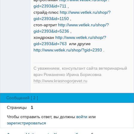
gid=2393&id=711
,
страйд-плюс
http://www.vetlek.ru/shop/?
gid=2393&id=1150
,
стоп-артрит
http://www.vetlek.ru/shop/?
gid=2393&id=5236
,
хондрокан
http://www.vetlek.ru/shop/?
gid=2393&id=763
или другие
http://www.vetlek.ru/shop/?gid=2393
.
С уважением, консультант сайта ветеринарный
врач Романенко Ирина Борисовна
http://www.krasnogorjevet.ru
Сообщений [ 2 ]
Страницы
1
Чтобы отправить ответ, вы должны
войти
или
зарегистрироваться