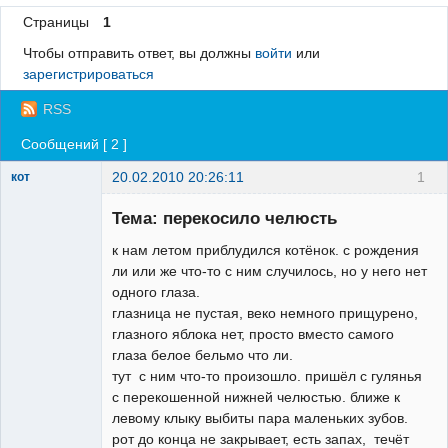
Страницы
1
Регистрация
Чтобы отправить ответ, вы должны
войти
или
Вход
зарегистрироваться
RSS
Сообщений [ 2 ]
20.02.2010 20:26:11
1
кот
Зарегистрированный
пользователь
Тема: перекосило челюсть
Неактивен
к нам летом приблудился котёнок. с рождения
ли или же что-то с ним случилось, но у него нет
одного глаза.
глазница не пустая, веко немного прищурено,
глазного яблока нет, просто вместо самого
глаза белое бельмо что ли.
тут с ним что-то произошло. пришёл с гулянья
с перекошенной нижней челюстью. ближе к
левому клыку выбиты пара маленьких зубов.
рот до конца не закрывает, есть запах, течёт