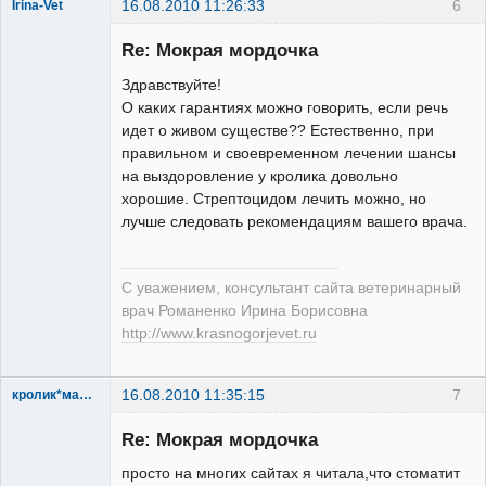
16.08.2010 11:26:33
6
Irina-Vet
Re: Мокрая мордочка
Здравствуйте!
О каких гарантиях можно говорить, если речь
идет о живом существе?? Естественно, при
Модератор
правильном и своевременном лечении шансы
Неактивен
на выздоровление у кролика довольно
хорошие. Стрептоцидом лечить можно, но
лучше следовать рекомендациям вашего врача.
С уважением, консультант сайта ветеринарный
врач Романенко Ирина Борисовна
http://www.krasnogorjevet.ru
16.08.2010 11:35:15
7
кролик*маська
Зарегистрированный
пользователь
Re: Мокрая мордочка
Неактивен
просто на многих сайтах я читала,что стоматит