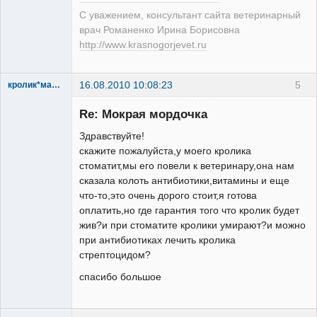
С уважением, консультант сайта ветеринарный
врач Романенко Ирина Борисовна
http://www.krasnogorjevet.ru
16.08.2010 10:08:23
5
кролик*маська
Зарегистрированный
пользователь
Re: Мокрая мордочка
Неактивен
Здравствуйте!
скажите пожалуйста,у моего кролика
стоматит,мы его повели к ветеринару,она нам
сказала колоть антибиотики,витамины и еще
что-то,это очень дорого стоит,я готова
оплатить,но где гарантия того что кролик будет
жив?и при стоматите кролики умирают?и можно
при антибиотиках лечить кролика
стрептоцидом?
спасибо большое