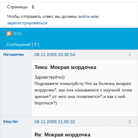
Страницы
1
Регистрация
Чтобы отправить ответ, вы должны
войти
или
Вход
зарегистрироваться
RSS
Сообщений [ 8 ]
08.11.2009 20:30:54
1
Наташечка
Зарегистрированный
пользователь
Тема: Мокрая мордочка
Неактивен
Здравствуйте))
Подскажите пожалуйста,Что за болезнь мокрая
мордочка?, как она называеися с научной точки
зрения?,от чего она появляется?,и как с ней
бороться?)
08.11.2009 21:00:32
2
Irina-Vet
Re: Мокрая мордочка