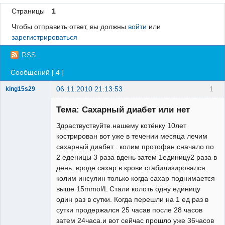
Страницы
1
Регистрация
Чтобы отправить ответ, вы должны
войти
или
Вход
зарегистрироваться
RSS
Сообщений [ 4 ]
06.11.2010 21:13:53
1
king15s29
Тема: Сахарный диабет или нет
Здраствуствуйте.нашему котёнку 10лет
кострирован вот уже в течении месяца лечим
сахарный диабет . колим протофан сначало по
2 еденицы 3 раза вдень затем 1единицу2 раза в
день .вроде сахар в крови стабилизировался.
колим инсулин только когда сахар поднимается
выше 15mmol/L Стали колоть одну единицу
один раз в сутки. Когда перешли на 1 ед раз в
сутки продержался 25 часав после 28 часов
затем 24часа.и вот сейчас прошло уже 36часов