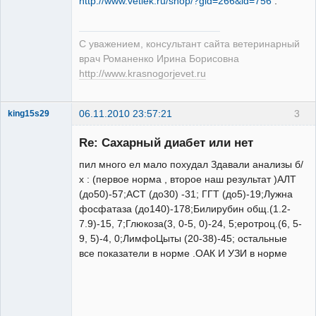
http://www.vetlek.ru/shop/?gid=266&id=756
.
С уважением, консультант сайта ветеринарный
врач Романенко Ирина Борисовна
http://www.krasnogorjevet.ru
06.11.2010 23:57:21
3
king15s29
Re: Сахарный диабет или нет
пил много ел мало похудал Здавали анализы б/
х : (первое норма , второе наш результат )АЛТ
(до50)-57;АСТ (до30) -31; ГГТ (до5)-19;Лужна
фосфатаза (до140)-178;Билирубин общ.(1.2-
7.9)-15, 7;Глюкоза(3, 0-5, 0)-24, 5;еротроц.(6, 5-
9, 5)-4, 0;ЛимфоЦыты (20-38)-45; остальные
все показатели в норме .ОАК И УЗИ в норме