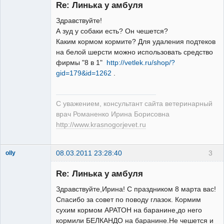
Re: Линька у амбуля
Здравствуйте!
А зуд у собаки есть? Он чешется?
Каким кормом кормите? Для удаления подтеков
Модератор
на белой шерсти можно использовать средство
Неактивен
фирмы "8 в 1"
http://vetlek.ru/shop/?
gid=179&id=1262
.
С уважением, консультант сайта ветеринарный
врач Романенко Ирина Борисовна
http://www.krasnogorjevet.ru
08.03.2011 23:28:40
3
olly
Зарегистрированный
пользователь
Re: Линька у амбуля
Неактивен
Здравствуйте,Ирина! С праздником 8 марта вас!
Спасибо за совет по поводу глазок. Кормим
сухим кормом АРАТОН на баранине,до него
кормили БЕЛКАНДО на баранине.Не чешется и