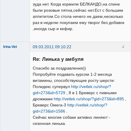
зуда нет. Когда кормили БЕЛКАНДО,на спине
были розовые пятна,cейчас нет.Ест с большим
аппетитом.Со стола ничего не даем,несколько
раз в неделю покупаем ему творог без добавок
,иногда сыр и кефир.
09.03.2011 09:10:22
4
Irina-Vet
Re: Линька у амбуля
Спасибо за поздравления))
Попробуйте подавать курсом 1-2 месяца
витамины, способствующие росту шерсти:
Модератор
Полидекс супервул
http://vetlek.ru/shop/?
Неактивен
gid=273&id=5729
, 8 в 1 Бреверс с пивными
дрожжами
http://vetlek.ru/shop/?gid=273&id=895
,
Бреверс Омега-3
http://vetlek.ru/shop/?
gid=273&id=1586
.
Сейчас многие собаки активно линяют -
сезонная линька.