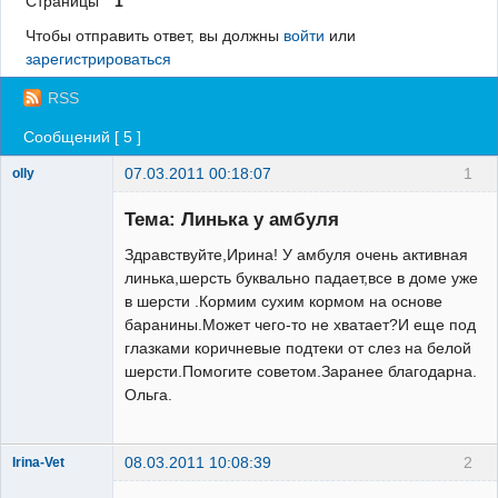
Страницы
1
Регистрация
Чтобы отправить ответ, вы должны
войти
или
зарегистрироваться
Вход
RSS
Сообщений [ 5 ]
07.03.2011 00:18:07
1
olly
Зарегистрированный
пользователь
Тема: Линька у амбуля
Неактивен
Здравствуйте,Ирина! У амбуля очень активная
линька,шерсть буквально падает,все в доме уже
в шерсти .Кормим сухим кормом на основе
баранины.Может чего-то не хватает?И еще под
глазками коричневые подтеки от слез на белой
шерсти.Помогите советом.Заранее благодарна.
Ольга.
08.03.2011 10:08:39
2
Irina-Vet