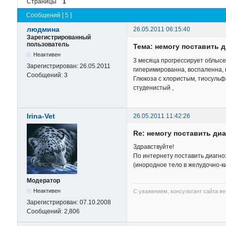
Страницы
1
Сообщений [ 5 ]
людмина
26.05.2011 06:15:40
Зарегистрированный
пользователь
Тема: немогу поставить д
Неактивен
3 месяца прогрессирует облысе
Зарегистрирован:
26.05.2011
гиперимированна, воспаленна, в
Сообщений:
3
Глюкоза с хлористым, тиосульф
студенистый ,
Irina-Vet
26.05.2011 11:42:26
Re: немогу поставить диа
Здравствуйте!
По интернету поставить диагно
(инородное тело в желудочно-к
Модератор
Неактивен
С уважением, консультант сайта в
Зарегистрирован:
07.10.2008
Сообщений:
2,806