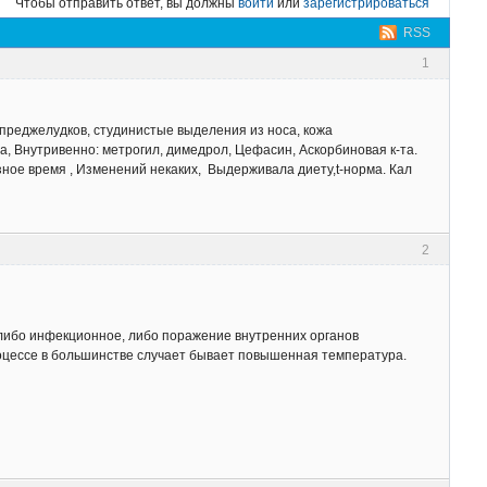
Чтобы отправить ответ, вы должны
войти
или
зарегистрироваться
RSS
1
 преджелудков, студинистые выделения из носа, кожа
а, Внутривенно: метрогил, димедрол, Цефасин, Аскорбиновая к-та.
зное время , Изменений некаких, Выдерживала диету,t-норма. Кал
2
 либо инфекционное, либо поражение внутренних органов
процессе в большинстве случает бывает повышенная температура.