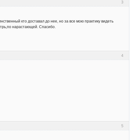
3
нственный кто доставал до нее, но за все мою практику видеть
утрь,по нарастающей. Спасибо.
4
5