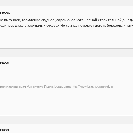
гноз.
 не выгоняли, кормление скудное, сарай обработан пеной строительной,он еди
одилось даже в захудалых учхозах,Но сейчас помогает деготь березовый вн
гноз.
етеринарный врач Романенко Ирина Борисовна
http://www.krasnogorjevet.ru
гноз.