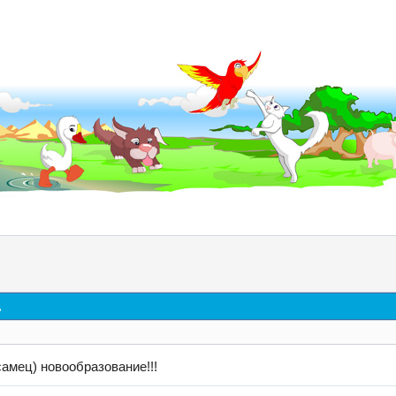
д
амец) новообразование!!!