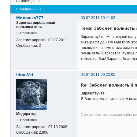
Страницы
1
Сообщений [ 4 ]
Милашка777
03.07.2011 15:41:02
Зарегистрированный
пользователь
Тема: Заболел волнистый
Неактивен
Здравствуйте! Мне отдали пару 
Зарегистрирован:
03.07.2011
витакрафт до него был корм жор
Сообщений:
2
последние время стала замечат
очень вялый, трясется, пузице 
только на Вас! Заранее Благод
Irina-Vet
04.07.2011 09:22:05
Re: Заболел волнистый п
Здравствуйте!
Я Вам, к сожалению, ничем пом
Модератор
С уважением, консультант сайта в
Неактивен
Зарегистрирован:
07.10.2008
Сообщений:
2,806