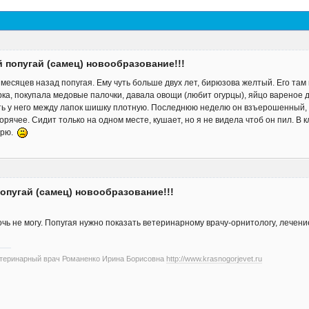
 попугай (самец) новообразование!!!
месяцев назад попугая. Ему чуть больше двух лет, бирюзова желтый. Его там
ка, покупала медовые палочки, давала овощи (любит огурцы), яйцо вареное 
ь у него между лапок шишку плотную. Последнюю неделю он взъерошенный, г
горячее. Сидит только на одном месте, кушает, но я не видела чтоб он пил. В
арю.
опугай (самец) новообразование!!!
очь не могу. Попугая нужно показать ветеринарному врачу-орнитологу, лечен
етеринарный врач Романенко Ирина Борисовна
http://www.krasnogorjevet.ru