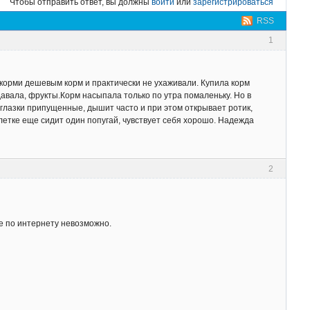
Чтобы отправить ответ, вы должны
войти
или
зарегистрироваться
RSS
1
 корми дешевым корм и практически не ухаживали. Купила корм
давала, фрукты.Корм насыпала только по утра помаленьку. Но в
лазки припущенные, дышит часто и при этом открывает ротик,
 клетке еще сидит один попугай, чувствует себя хорошо. Надежда
2
ие по интернету невозможно.