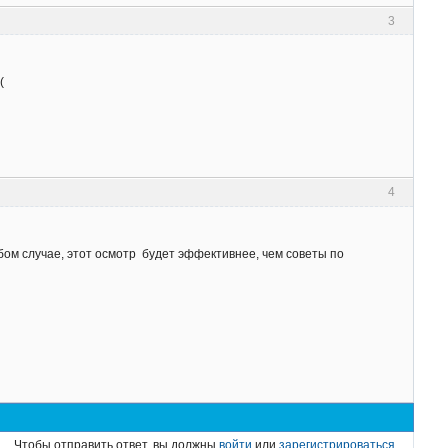
3
:(
4
бом случае, этот осмотр будет эффективнее, чем советы по
Чтобы отправить ответ, вы должны
войти
или
зарегистрироваться