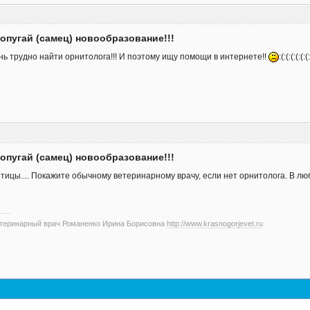
опугай (самец) новообразование!!!
нь трудно найти орнитолога!!! И поэтому ищу помощи в интернете!!
:(:(:(:(:(:(
опугай (самец) новообразование!!!
тицы.... Покажите обычному ветеринарному врачу, если нет орнитолога. В лю
етеринарный врач Романенко Ирина Борисовна
http://www.krasnogorjevet.ru