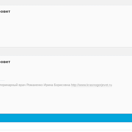
совет
совет
етеринарный врач Романенко Ирина Борисовна
http://www.krasnogorjevet.ru