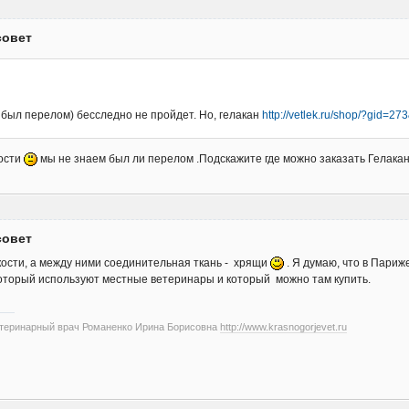
совет
м был перелом) бесследно не пройдет. Но, гелакан
http://vetlek.ru/shop/?gid=2
кости
мы не знаем был ли перелом .Подскажите где можно заказать Гелакан
совет
 кости, а между ними соединительная ткань - хрящи
. Я думаю, что в Париже
который используют местные ветеринары и который можно там купить.
етеринарный врач Романенко Ирина Борисовна
http://www.krasnogorjevet.ru