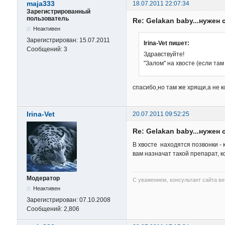
maja333
18.07.2011 22:07:34
Зарегистрированный
пользователь
Re: Gelakan baby...нужен 
Неактивен
Зарегистрирован:
15.07.2011
Irina-Vet пишет:
Сообщений:
3
Здравствуйте!
"Залом" на хвосте (если та
спасибо,но там же хрящи,а не 
Irina-Vet
20.07.2011 09:52:25
Re: Gelakan baby...нужен 
В хвосте находятся позвонки -
вам назначат такой препарат, 
Модератор
С уважением, консультант сайта в
Неактивен
Зарегистрирован:
07.10.2008
Сообщений:
2,806