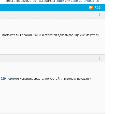
Чтобы отправить ответ, вы должны
войти
или
зарегистрироваться
RSS
1
е...поможет ли Гелакан бэйби и стоит ли давать вообще?не может ли
2
d=929
поможет ускорить срастание костей, и, в целом, показан и