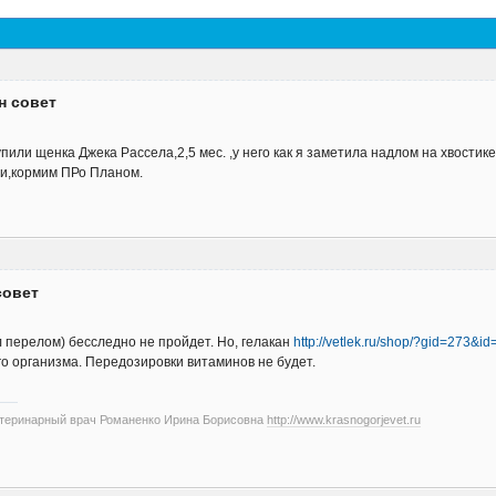
н совет
или щенка Джека Рассела,2,5 мес. ,у него как я заметила надлом на хвостик
и,кормим ПРо Планом.
совет
л перелом) бесследно не пройдет. Но, гелакан
http://vetlek.ru/shop/?gid=273&i
о организма. Передозировки витаминов не будет.
етеринарный врач Романенко Ирина Борисовна
http://www.krasnogorjevet.ru