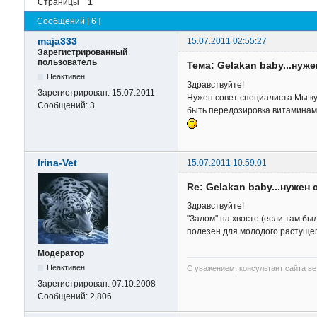
Страницы
1
Сообщений [ 6 ]
maja333
15.07.2011 02:55:27
Зарегистрированный
пользователь
Тема: Gelakan baby...нуже
Неактивен
Здравствуйте!
Зарегистрирован:
15.07.2011
Нужен совет специалиста.Мы куп
Сообщений:
3
быть передозировка витаминам
Irina-Vet
15.07.2011 10:59:01
Re: Gelakan baby...нужен 
Здравствуйте!
"Залом" на хвосте (если там бы
полезен для молодого растущег
Модератор
Неактивен
С уважением, консультант сайта в
Зарегистрирован:
07.10.2008
Сообщений:
2,806