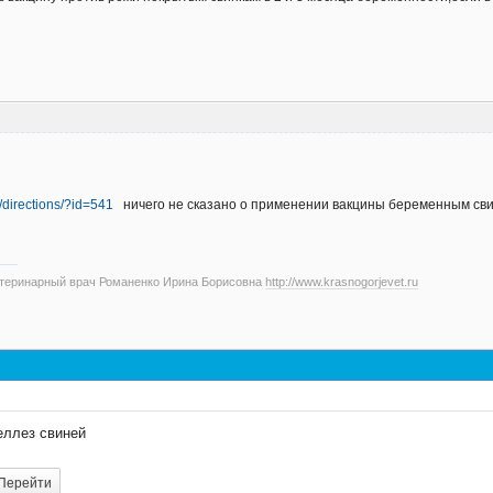
u/directions/?id=541
ничего не сказано о применении вакцины беременным свин
етеринарный врач Романенко Ирина Борисовна
http://www.krasnogorjevet.ru
еллез свиней