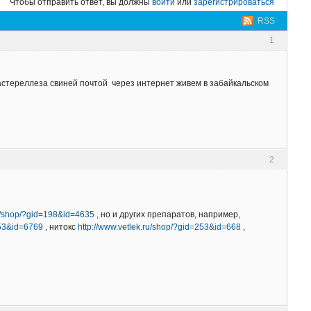
Чтобы отправить ответ, вы должны
войти
или
зарегистрироваться
RSS
1
пастереллеза свиней почтой через интернет живем в забайкальском
2
ru/shop/?gid=198&id=4635
, но и других препаратов, например,
253&id=6769
, нитокс
http://www.vetlek.ru/shop/?gid=253&id=668
,