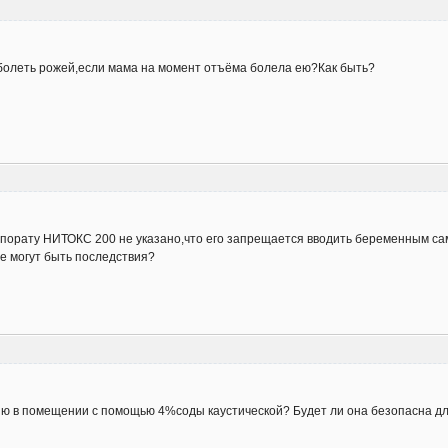
олеть рожей,если мама на момент отъёма болела ею?Как быть?
епорату НИТОКС 200 не указано,что его запрещается вводить беременным са
ие могут быть последствия?
ю в помещении с помощью 4%соды каустической? Будет ли она безопасна для