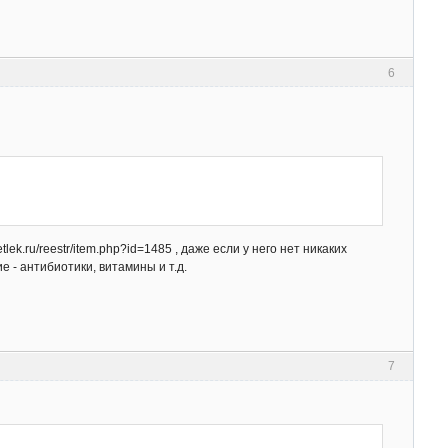
6
k.ru/reestr/item.php?id=1485 , даже если у него нет никаких
 - антибиотики, витамины и т.д.
7