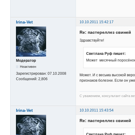
Irina-Vet
10.10.2011 15:42:17
Re: пастереллез свиней
Здравствуйте!
Светлана Руф пишет:
Может месячный поросёнок
Модератор
Неактивен
Зарегистрирован:
07.10.2008
Может. И с весьма высокой вероя
Сообщений:
2,806
признаков болезни. Если он уже
С уважением, консультант сайта в
Irina-Vet
10.10.2011 15:43:54
Re: пастереллез свиней
Светлана Руф пишет: