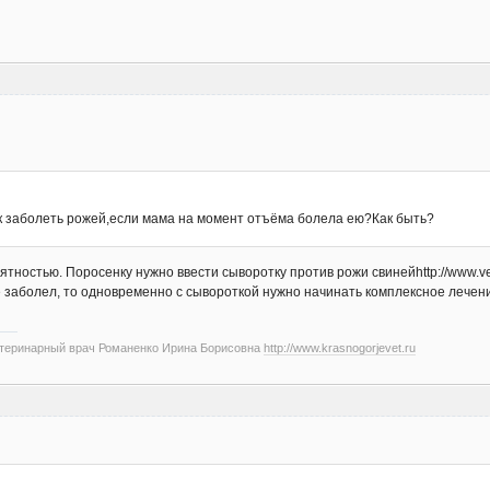
 заболеть рожей,если мама на момент отъёма болела ею?Как быть?
тностью. Поросенку нужно ввести сыворотку против рожи свинейhttp://www.vetle
 заболел, то одновременно с сывороткой нужно начинать комплексное лечение
етеринарный врач Романенко Ирина Борисовна
http://www.krasnogorjevet.ru