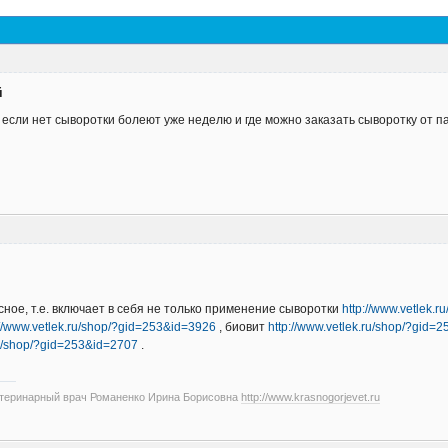
й
 если нет сыворотки болеют уже неделю и где можно заказать сыворотку от 
ное, т.е. включает в себя не только применение сыворотки
http://www.vetlek.
://www.vetlek.ru/shop/?gid=253&id=3926
, биовит
http://www.vetlek.ru/shop/?gid=
ru/shop/?gid=253&id=2707
.
етеринарный врач Романенко Ирина Борисовна
http://www.krasnogorjevet.ru