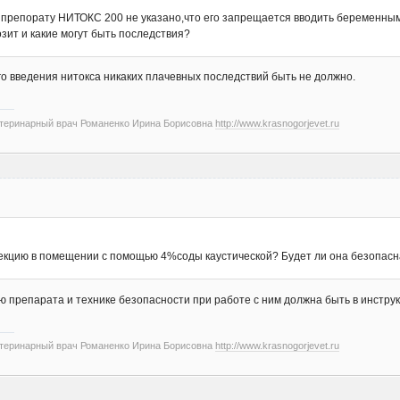
к препорату НИТОКС 200 не указано,что его запрещается вводить беременным
зит и какие могут быть последствия?
го введения нитокса никаких плачевных последствий быть не должно.
етеринарный врач Романенко Ирина Борисовна
http://www.krasnogorjevet.ru
кцию в помещении с помощью 4%соды каустической? Будет ли она безопасна
препарата и технике безопасности при работе с ним должна быть в инструкц
етеринарный врач Романенко Ирина Борисовна
http://www.krasnogorjevet.ru