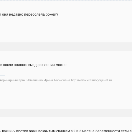
ли она недавно переболела рожей?
ев после полного выздоровления можно.
етеринарный врач Романенко Ирина Борисовна
http://www.krasnogorjevet.ru
ь вакцину против рожи покрытым свинкам в 2 и 3 месяца беременности,если 