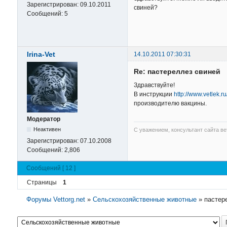
Зарегистрирован:
09.10.2011
свиней?
Сообщений:
5
Irina-Vet
14.10.2011 07:30:31
Re: пастереллез свиней
Здравствуйте!
В инструкции
http://www.vetlek.r
производителю вакцины.
Модератор
Неактивен
С уважением, консультант сайта в
Зарегистрирован:
07.10.2008
Сообщений:
2,806
Сообщений [ 12 ]
Страницы
1
Форумы Vettorg.net
»
Сельскохозяйственные животные
»
пастер