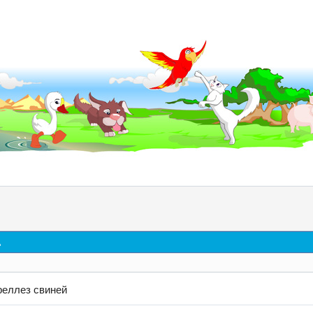
д
реллез свиней