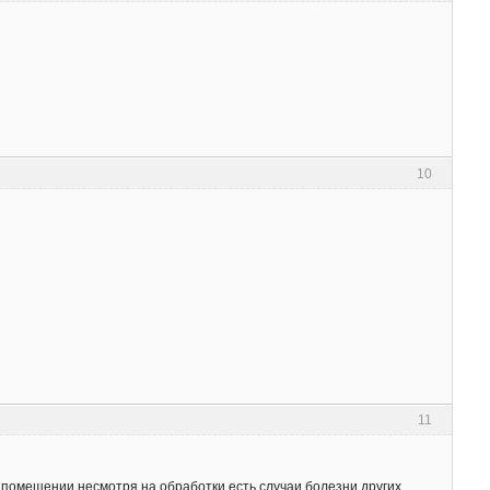
10
11
в помещении,несмотря на обработки,есть случаи болезни других