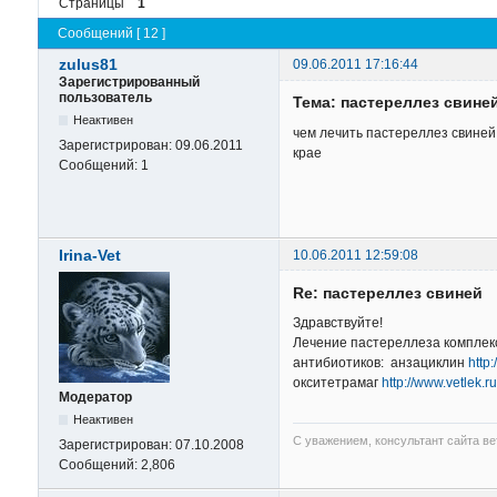
Страницы
1
Сообщений [ 12 ]
zulus81
09.06.2011 17:16:44
Зарегистрированный
пользователь
Тема: пастереллез свине
Неактивен
чем лечить пастереллез свиней
Зарегистрирован:
09.06.2011
крае
Сообщений:
1
Irina-Vet
10.06.2011 12:59:08
Re: пастереллез свиней
Здравствуйте!
Лечение пастереллеза комплекс
антибиотиков: анзациклин
http
окситетрамаг
http://www.vetlek.
Модератор
Неактивен
С уважением, консультант сайта в
Зарегистрирован:
07.10.2008
Сообщений:
2,806