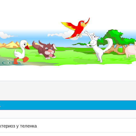
д
ктериоз у теленка