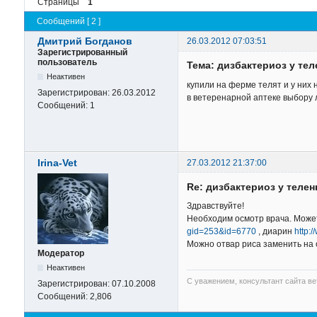
Страницы
1
Сообщений [ 2 ]
Дмитрий Богданов
26.03.2012 07:03:51
Зарегистрированный
пользователь
Тема: дизбактериоз у тел
Неактивен
купили на ферме телят и у них 
Зарегистрирован:
26.03.2012
в ветеренарной аптеке выбору 
Сообщений:
1
Irina-Vet
27.03.2012 21:37:00
Re: дизбактериоз у телен
Здравствуйте!
Необходим осмотр врача. Может
gid=253&id=6770
, диарин
http:
Можно отвар риса заменить на 
Модератор
Неактивен
С уважением, консультант сайта в
Зарегистрирован:
07.10.2008
Сообщений:
2,806