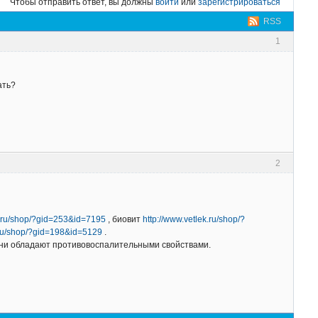
Чтобы отправить ответ, вы должны
войти
или
зарегистрироваться
RSS
1
ать?
2
k.ru/shop/?gid=253&id=7195
, биовит
http://www.vetlek.ru/shop/?
.ru/shop/?gid=198&id=5129
.
ни обладают противовоспалительными свойствами.