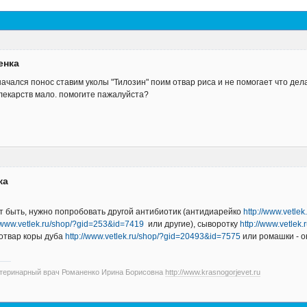
енка
начался понос ставим уколы "Тилозин" поим отвар риса и не помогает что дел
лекарств мало. помогите пажалуйста?
ка
 быть, нужно попробовать другой антибиотик (антидиарейко
http://www.vetle
//www.vetlek.ru/shop/?gid=253&id=7419
или другие), сыворотку
http://www.vetlek
отвар коры дуба
http://www.vetlek.ru/shop/?gid=20493&id=7575
или ромашки - о
етеринарный врач Романенко Ирина Борисовна
http://www.krasnogorjevet.ru