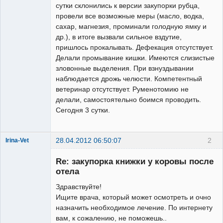
сутки склонились к версии закупорки рубца,
провели все возможные меры (масло, водка,
сахар, магнезия, проминали голодную ямку и
др.), в итоге вызвали сильное вздутие,
пришлось прокалывать. Дефекация отсутствует.
Делали промывание кишки. Имеются слизистые
зловонные выделения. При взнуздывании
наблюдается дрожь челюсти. Компетентный
ветеринар отсутствует. Руменотомию не
делали, самостоятельно боимся проводить.
Сегодня 3 сутки.
28.04.2012 06:50:07
2
Irina-Vet
Re: закупорка книжки у коровы после
отела
Здравствуйте!
Ищите врача, который может осмотреть и очно
Модератор
назначить необходимое лечение. По интернету
Неактивен
вам, к сожалению, не поможешь..