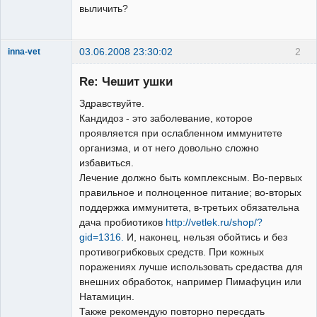
выличить?
03.06.2008 23:30:02
2
inna-vet
Зарегистрированный
пользователь
Re: Чешит ушки
Неактивен
Здравствуйте.
Кандидоз - это заболевание, которое
проявляется при ослабленном иммунитете
организма, и от него довольно сложно
избавиться.
Лечение должно быть комплексным. Во-первых
правильное и полноценное питание; во-вторых
поддержка иммунитета, в-третьих обязательна
дача пробиотиков
http://vetlek.ru/shop/?
gid=1316.
И, наконец, нельзя обойтись и без
противогрибковых средств. При кожных
поражениях лучше использовать средаства для
внешних обработок, например Пимафуцин или
Натамицин.
Также рекомендую повторно пересдать