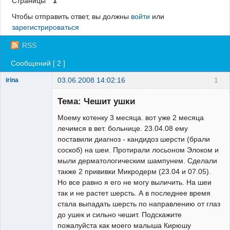
Страницы
1
Регистрация
Чтобы отправить ответ, вы должны
войти
или
зарегистрироваться
Вход
RSS
Сообщений [ 2 ]
03.06.2008 14:02:16
1
irina
Зарегистрированный
пользователь
Тема: Чешит ушки
Неактивен
Моему котенку 3 месяца. вот уже 2 месяца
лечимся в вет. больнице. 23.04.08 ему
поставили диагноз - кандидоз шерсти (брали
соскоб) на шеи. Протирали лосьоном Элоком и
мыли дерматологическим шампунем. Сделали
также 2 прививки Микродерм (23.04 и 07.05).
Но все равно я его не могу выличить. На шеи
так и не растет шерсть. А в последнее время
стала выпадать шерсть по направлению от глаз
до ушек и сильно чешит. Подскажите
пожалуйста как моего малыша Кирюшу