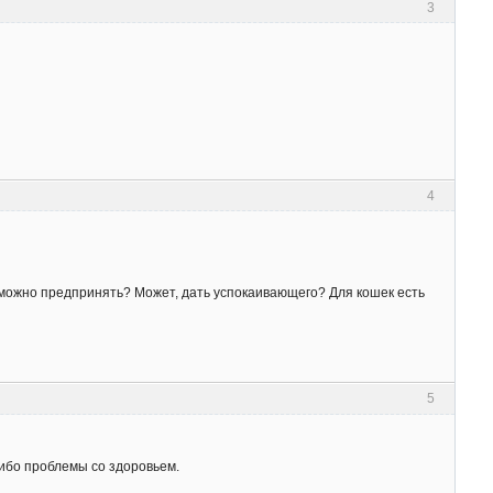
3
4
можно предпринять? Может, дать успокаивающего? Для кошек есть
5
либо проблемы со здоровьем.