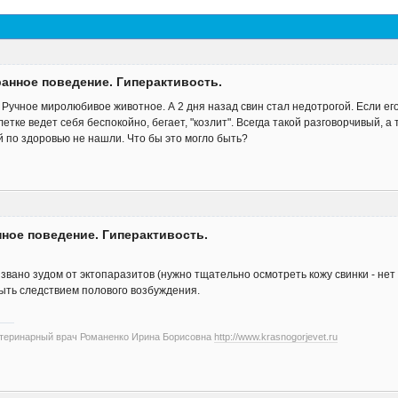
ранное поведение. Гиперактивость.
 Ручное миролюбивое животное. А 2 дня назад свин стал недотрогой. Если его
летке ведет себя беспокойно, бегает, "козлит". Всегда такой разговорчивый, а
й по здоровью не нашли. Что бы это могло быть?
нное поведение. Гиперактивость.
звано зудом от эктопаразитов (нужно тщательно осмотреть кожу свинки - нет
быть следствием полового возбуждения.
етеринарный врач Романенко Ирина Борисовна
http://www.krasnogorjevet.ru