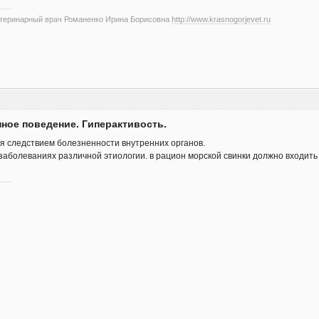
етеринарный врач Романенко Ирина Борисовна
http://www.krasnogorjevet.ru
нное поведение. Гиперактивость.
я следствием болезненности внутренних органов.
заболеваниях различной этиологии. в рацион морской свинки должно входить 