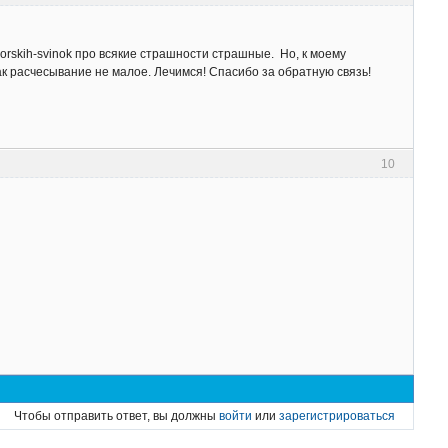
morskih-svinok про всякие страшности страшные. Но, к моему
к расчесывание не малое. Лечимся! Спасибо за обратную связь!
10
Чтобы отправить ответ, вы должны
войти
или
зарегистрироваться