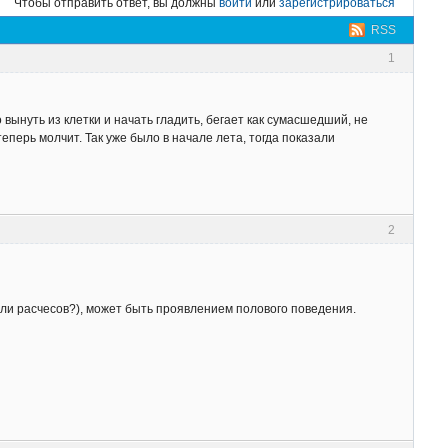
Чтобы отправить ответ, вы должны
войти
или
зарегистрироваться
RSS
1
 вынуть из клетки и начать гладить, бегает как сумасшедший, не
 теперь молчит. Так уже было в начале лета, тогда показали
2
 ли расчесов?), может быть проявлением полового поведения.