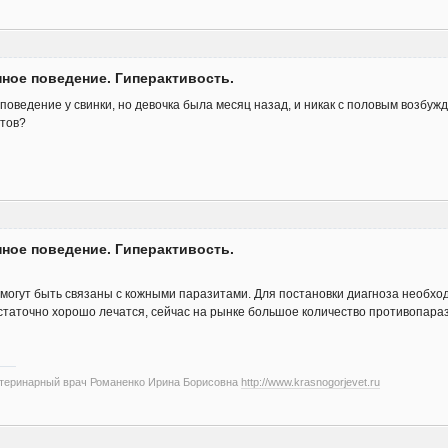
нное поведение. Гиперактивость.
 поведение у свинки, но девочка была месяц назад, и никак с половым возбу
итов?
нное поведение. Гиперактивость.
 могут быть связаны с кожными паразитами. Для постановки диагноза необход
таточно хорошо лечатся, сейчас на рынке большое количество противопараз
етеринарный врач Романенко Ирина Борисовна
http://www.krasnogorjevet.ru