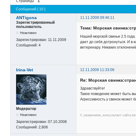
Страницы
1
Сообщений [ 10 ]
ANTigona
11.11.2009 09:46:11
Зарегистрированный
пользователь
Тема: Морская свинка:ст
Неактивен
Нашей морской свинье 2.5 года.
Зарегистрирован:
11.11.2009
дает до себя дотронуться. И в к
Сообщений:
4
ветеренару. Никаких отклонени
Irina-Vet
12.11.2009 11:33:06
Re: Морская свинка:стра
Здравствуйте!
Такое поведение может быть вы
Агрессивность у свинок может 
Модератор
Неактивен
С уважением, консультант сайта в
Зарегистрирован:
07.10.2008
Сообщений:
2,806