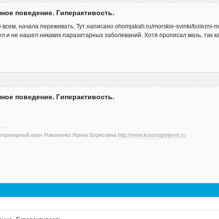
нное поведение. Гиперактивость.
всем, начала переживать. Тут написано ohomjakah.ru/morskie-svinki/bolezni-
л и не нашел никаких паразитарных заболеваний. Хотя прописал мазь, так ка
нное поведение. Гиперактивость.
етеринарный врач Романенко Ирина Борисовна
http://www.krasnogorjevet.ru