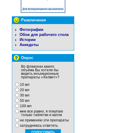
Развлечения
Фотографии
Обои для рабочего стола
Истории
Анекдоты
Опрос
Во флаконах какого
объёма Вы хотели бы
видеть инъекционные
препараты «Хелвет»?
10 мл
20 мл
30 мл
50 мл
100 мл
мне все равно, я покупаю
только таблетки и капли
не применяю эти препараты
затрудняюсь ответить