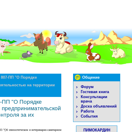
 807-ПП "О Порядке
Общение
еятельностью на территории
Форум
Гостевая книга
Консультации
7-ПП "О Порядке
врача
Доска объявлений
я предпринимательской
Работа
нтроля за их
События
ПИМОКАРДИН
33 "Об эпизоотическом и ветеринарно-санитарном