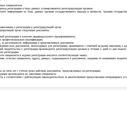
емых специалистом.
рнала регистрации и базы данных устанавливаются регистрирующим органом.
вляет информацию из базы данных органам государственного надзора и контроля, органам государств
 заявлением о регистрации в регистрирующий орган.
истрирующий орган следующие документы:
нной регистрации в качестве индивидуального предпринимателя;
х профессиональную квалификацию.
ть за достоверность информации в представленных документах.
ожением всех документов, необходимых для регистрации, принимается с отметкой на копии заявления о да
ачей свидетельства о регистрации производится регистрирующим органом в течение 5 дней со дня подачи
нал регистрации.
сти специалиста в журнал регистрации вносится соответствующая запись.
ени, отчества специалиста, адреса, данных, содержащихся в документах, сведения об изменениях подают
ок до пяти лет с учетом срока действия документов, представленных на регистрацию.
трации производится по заявлению специалиста.
сть в соответствии с действующим законодательством за некачественное предоставление ветеринарных усл