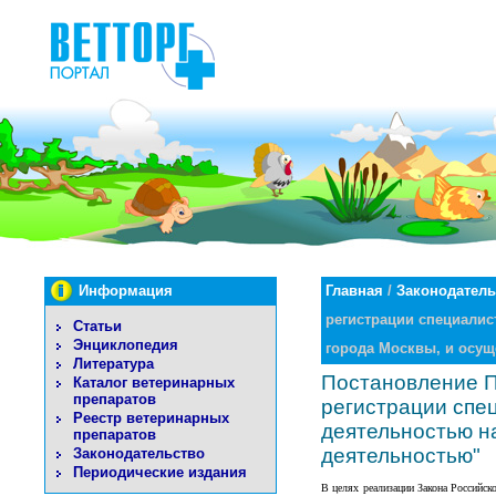
Информация
Главная
/
Законодатель
регистрации специалис
Статьи
Энциклопедия
города Москвы, и осущ
Литература
Постановление Пр
Каталог ветеринарных
препаратов
регистрации спе
Реестр ветеринарных
деятельностью н
препаратов
деятельностью"
Законодательство
Периодические издания
В целях реализации Закона Российск