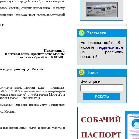
арной службы города Москвы", а также контроля
 города Москвы, согласно приложению 1 и форму
теринарии, занимающихся предпринимательской
Л.И.
Рассылки
На нашем сайте Вы
можете
подписаться
Приложение 1
на рассылку
к постановлению Правительства Москвы
новостей.
от 17 октября 2006 г. N 807-ПП
на территории города Москвы
Поиск
Что ищем:
территории города Москвы (далее — Порядок),
2005 г. N 33 "Об эпизоотическом и ветеринарно-
венной ветеринарной службы города Москвы", а
Москвы (далее — специалисты).
казываемых ими ветеринарных услуг. Регистрация
рода Москвы.
ых ими ветеринарных услуг, хранит документы и