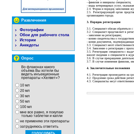
- фамилия и инициалы специалиста;
- виды ветеринарных услуг, оказыва
2.4. Форма и порядок заполнения жу
2.5. Регистрирующий орган предста
организациям города.
Развлечения
3. Порядок регистрации
3.1. Специалист обязан обратиться с
Фотографии
3.2. Специалист представляет в рег
Обои для рабочего стола
- заявление на регистрацию;
- копию свидетельства о государстве
Истории
- копии документов, подтверждающи
Анекдоты
3.3. Специалист несет ответственнос
3.4. Заявление о регистрации с прил
3.5. Регистрация специалиста с выд
вносит сведения о специалисте в жур
Опрос
3.6. В случае прекращения деятельно
3.7. В случае изменения фамилии, им
Во флаконах какого
4. Заключительные положения
объёма Вы хотели бы
видеть инъекционные
4.1. Регистрация производится на ср
препараты «Хелвет»?
4.2. Продление срока действия регис
4.3. Специалисты несут ответственно
10 мл
20 мл
30 мл
50 мл
100 мл
мне все равно, я покупаю
только таблетки и капли
не применяю эти препараты
затрудняюсь ответить