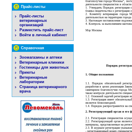
благополучии города Москвы", пост
деятельности специалистов в област
Прайс-листы
1. Утвердить Порядок регистрации 
бланка свидетельства о регистрации 
2. Комитету ветеринарии города М
Прайс-листы
деятельностью на территории город
ветеринарных
3. Настоящее постановление подлеж
4. Контроль за выполнением настоя
организаций
Разместить прайс-лист
Мэр Мос
Войти в личный кабинет
Справочная
Зоомагазины и аптеки
Ветеринарные клиники
Порядок регистра
Гостиницы для животных
Приюты
1. Общие положения
Ветеринарные
лаборатории
1.1. Порядок обязательной регист
Страница ветеринарного
разработан в целях реализации Зако
санитарном благополучии города Мо
врача
также контроля деятельности специа
1.2. Основной задачей регистрации я
1.3. Регистрация имеет обязательны
является безвозмездной.
1.4. Порядок распространяется на с
2. Регистрирующий орган и его 
2.1. Регистрация специалистов осущ
2.2. Регистрирующий орган являетс
материалы, представляемые на регист
2.3. В журнале регистрации указывае
- регистрационный номер специалиста