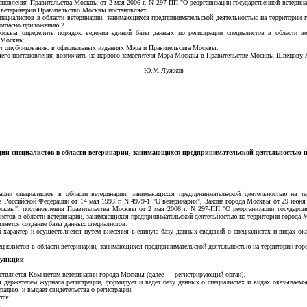
ановления Правительства Москвы от 2 мая 2006 г. N 297-ПП "О реорганизации государственной ветерин
и ветеринарии Правительство Москвы постановляет:
специалистов в области ветеринарии, занимающихся предпринимательской деятельностью на территории
согласно приложению 2.
осквы определить порядок ведения единой базы данных по регистрации специалистов в области ве
а Москвы.
ит опубликованию в официальных изданиях Мэра и Правительства Москвы.
щего постановления возложить на первого заместителя Мэра Москвы в Правительстве Москвы Швецову 
квы Ю.М.Лужков
ции специалистов в области ветеринарии, занимающихся предпринимательской деятельностью 
рации специалистов в области ветеринарии, занимающихся предпринимательской деятельностью на 
на Российской Федерации от 14 мая 1993 г. N 4979-1 "О ветеринарии", Закона города Москвы от 29 июня 
сквы", постановления Правительства Москвы от 2 мая 2006 г. N 297-ПП "О реорганизации государст
листов в области ветеринарии, занимающихся предпринимательской деятельностью на территории города 
вляется создание базы данных специалистов.
й характер и осуществляется путем внесения в единую базу данных сведений о специалистах и видах о
пециалистов в области ветеринарии, занимающихся предпринимательской деятельностью на территории го
функции
ествляется Комитетом ветеринарии города Москвы (далее — регистрирующий орган).
я держателем журнала регистрации, формирует и ведет базу данных о специалистах и видах оказываем
рацию, и выдает свидетельства о регистрации.
тся:
;