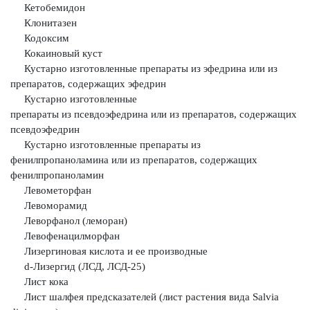
Кетобемидон
Клонитазен
Кодоксим
Кокаиновый куст
Кустарно изготовленные препараты из эфедрина или из
препаратов,
содержащих эфедрин
Кустарно изготовленные
препараты из псевдоэфедрина или из
препаратов, содержащих
псевдоэфедрин
Кустарно изготовленные препараты из
фенилпропаноламина или из
препаратов, содержащих
фенилпропаноламин
Левометорфан
Левоморамид
Леворфанол (леморан)
Левофенацилморфан
Лизергиновая кислота и ее производные
d-Лизергид (ЛСД, ЛСД-25)
Лист кока
Лист шалфея предсказателей (лист растения вида Salvia