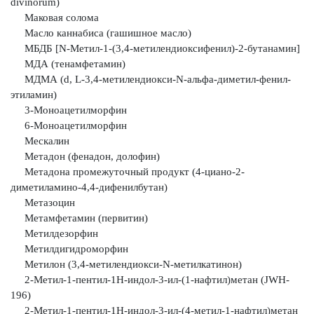
divinorum)
Маковая солома
Масло каннабиса (гашишное масло)
МБДБ [N-Метил-1-(3,4-метилендиоксифенил)-2-бутанамин]
МДА (тенамфетамин)
МДМА (d, L-3,4-метилендиокси-N-альфа-диметил-фенил-
этиламин)
3-Моноацетилморфин
6-Моноацетилморфин
Мескалин
Метадон (фенадон, долофин)
Метадона промежуточный продукт (4-циано-2-
диметиламино-
4,4-дифенилбутан)
Метазоцин
Метамфетамин (первитин)
Метилдезорфин
Метилдигидроморфин
Метилон (3,4-метилендиокси-N-метилкатинон)
2-Метил-1-пентил-1Н-индол-3-ил-(1-нафтил)метан (JWH-
196)
2-Метил-1-пентил-1Н-индол-3-ил-(4-метил-1-нафтил)метан