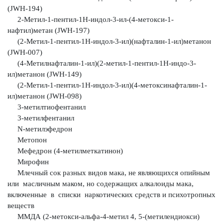
(JWH-194)
2-Метил-1-пентил-1Н-индол-3-ил-(4-метокси-1-
нафтил)метан (JWH-197)
(2-Метил-1-пентил-1H-индол-3-ил)(нафталин-1-ил)метанон
(JWH-007)
(4-Метилнафталин-1-ил)(2-метил-1-пентил-1H-индо-3-
ил)метанон (JWH-149)
(2-Метил-1-пентил-1H-индол-3-ил)(4-метоксинафталин-1-
ил)метанон (JWH-098)
3-метилтиофентанил
3-метилфентанил
N-метилэфедрон
Метопон
Мефедрон (4-метилметкатинон)
Мирофин
Млечный сок разных видов мака, не являющихся опийным
или масличным
маком, но содержащих алкалоиды мака,
включенные в списки наркотических
средств и психотропных
веществ
ММДА (2-метокси-альфа-4-метил 4, 5-(метилендиокси)