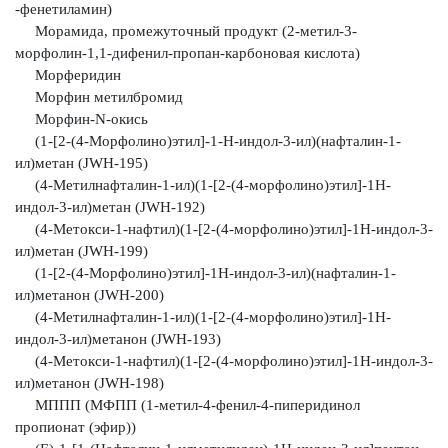
-фенетиламин)
Морамида, промежуточный продукт (2-метил-3-
морфолин-1,
1-дифенил-пропан-карбоновая кислота)
Морферидин
Морфин метилбромид
Морфин-N-окись
(1-[2-(4-Морфолино)этил]-1-Н-индол-3-ил)(нафталин-1-
ил)метан (JWH-195)
(4-Метилнафталин-1-ил)(1-[2-(4-морфолино)этил]-1H-
индол-3-ил)метан (JWH-192)
(4-Метокси-1-нафтил)(1-[2-(4-морфолино)этил]-1H-индол-3-
ил)метан (JWH-199)
(1-[2-(4-Морфолино)этил]-1H-индол-3-ил)(нафталин-1-
ил)метанон (JWH-200)
(4-Метилнафталин-1-ил)(1-[2-(4-морфолино)этил]-1H-
индол-3-ил)метанон (JWH-193)
(4-Метокси-1-нафтил)(1-[2-(4-морфолино)этил]-1H-индол-3-
ил)метанон (JWH-198)
МППП (МФПП (1-метил-4-фенил-4-пиперидинол
пропионат (эфир))