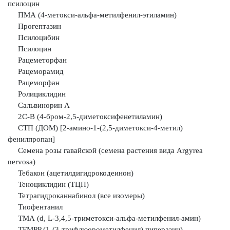
псилоцин
ПМА (4-метокси-альфа-метилфенил-этиламин)
Прогептазин
Псилоцибин
Псилоцин
Рацеметорфан
Рацеморамид
Рацеморфан
Ролициклидин
Сальвинорин А
2С-В (4-бром-2,5-диметоксифенетиламин)
СТП (ДОМ) [2-амино-1-(2,5-диметокси-4-метил)
фенилпропан]
Семена розы гавайской (семена растения вида Argyrea
nervosa)
Тебакон (ацетилдигидрокодеинон)
Теноциклидин (ТЦП)
Тетрагидроканнабинол (все изомеры)
Тиофентанил
ТМА (d, L-3,4,5-триметокси-альфа-метилфенил-амин)
TFMPP (1-(3-трифлюорометилфенил) пиперазин)