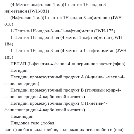
(4-Метоксинафталин-1-ил)(1-пентил-1H-индол-3-
ил)метанон (JWH-081)
(Нафталин-1-ил)(1-пентил-1H-индол-3-ил)метанон (JWH-
018)
1-Пентил-1Н-индол-3-ил-(1-нафтил)метан (JWH-175)
1-Пентил-1Н-индол-3-ил-(4-метил-1-нафтил)метан (JWH-
184)
1-Пентил-1Н-индол-3-ил-(4-метокси-1-нафтил)метан (JWH-
185)
ПЕПАП (L-фенэтил-4-фенил-4-пиперидинол ацетат (эфир)
Петидин
Петидин, промежуточный продукт А (4-циано-1-метил-4-
фенилпиперидин)
Петидин, промежуточный продукт В (этиловый эфир-4-
фенилпиперидин-4-карбоновой кислоты)
Петидин, промежуточный продукт С (1-метил-4-
фенилпиперидин-4-карбоновой кислоты)
Пиминодин
Плодовое тело (любая
часть) любого вида грибов, содержащих
псилоцибин и (или)