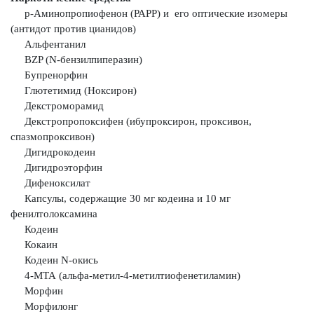
р-Аминопропиофенон (РАРР) и его оптические изомеры
(антидот против
цианидов)
Альфентанил
BZP (N-бензилпиперазин)
Бупренорфин
Глютетимид (Ноксирон)
Декстроморамид
Декстропропоксифен (ибупроксирон, проксивон,
спазмопроксивон)
Дигидрокодеин
Дигидроэторфин
Дифеноксилат
Капсулы, содержащие 30 мг кодеина и 10 мг
фенилтолоксамина
Кодеин
Кокаин
Кодеин N-окись
4-МТА (альфа-метил-4-метилтиофенетиламин)
Морфин
Морфилонг