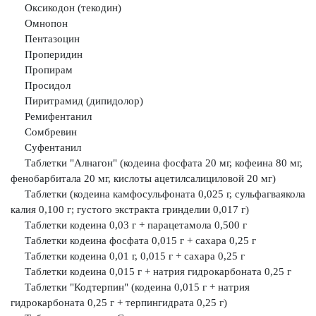
Оксикодон (текодин)
Омнопон
Пентазоцин
Проперидин
Пропирам
Просидол
Пиритрамид (дипидолор)
Ремифентанил
Сомбревин
Суфентанил
Таблетки "Алнагон" (кодеина фосфата 20 мг, кофеина 80 мг,
фенобарбитала 20 мг, кислоты ацетилсалициловой 20 мг)
Таблетки (кодеина камфосульфоната 0,025 г, сульфагваякола
калия
0,100 г; густого экстракта гринделии 0,017 г)
Таблетки кодеина 0,03 г + парацетамола 0,500 г
Таблетки кодеина фосфата 0,015 г + сахара 0,25 г
Таблетки кодеина 0,01 г, 0,015 г + сахара 0,25 г
Таблетки кодеина 0,015 г + натрия гидрокарбоната 0,25 г
Таблетки "Кодтерпин" (кодеина 0,015 г + натрия
гидрокарбоната 0,25 г
+ терпингидрата 0,25 г)