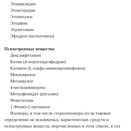
Этициклидин
Этоксеридин
Этонитазен
Эторфин
Этриптамин
Эфедрон (меткатинон)
Психотропные вещества
Дексамфетамин
Катин (d-норпсевдоэфедрин)
Катинон (L-альфа-аминопропиофенон)
Меклоквалон
Метаквалон
4-метиламинорекс
Метилфенидат (риталин)
Фенетиллин
1-Фенил-2-пропанон
Изомеры, в том числе стереоизомеры (если таковые
определенно не
исключены), наркотических средств и
психотропных веществ, перечисленных
в этом списке, в тех