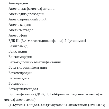
Анилэридин
Ацетил-альфаметилфентанил
Ацетилдигидрокодеин
Ацетилированный опий
Ацетилкодеин
Ацетилметадол
Ацеторфин
БДБ [L-(3,4-метилендиоксифенил)-2-бутанамин]
Безитрамид
Бензетидин
Бензилморфин
Бета-гидрокси-3-метилфентанил
Бета-гидроксифентанил
Бетамепродин
Бетаметадол
Бетапродин
Бетацетилметадол
Броламфетамин (ДОБ, d, L-4-бромо-2,5-диметокси-альфа-
метилфенетиламин)
(1-Бутил-1H-индол-3-ил)(нафталин-1-ил)метанон (JWH-073)