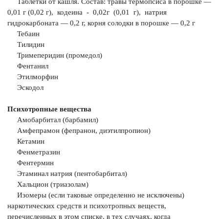
Таблетки от кашля. Состав: травы термопсиса в порошке —
0,01 г (0,02
г), кодеина - 0,02г (0,01 г), натрия
гидрокарбоната — 0,2 г, корня
солодки в порошке — 0,2 г
Тебаин
Тилидин
Тримеперидин (промедол)
Фентанил
Этилморфин
Эскодол
Психотропные вещества
Амобарбитал (барбамил)
Амфепрамон (фепранон, диэтилпропион)
Кетамин
Фенметразин
Фентермин
Этаминал натрия (пентобарбитал)
Хальцион (триазолам)
Изомеры (если таковые определенно не исключены)
наркотических средств и психотропных веществ,
перечисленных в этом списке, в тех случаях, когда