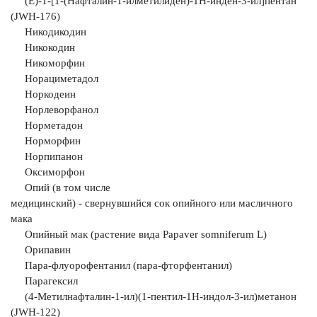
(Е)-1-[1-(Нафталин-1-илметилиден)-1Н-инден-3-ил]пентан
(JWH-176)
Никодикодин
Никокодин
Никоморфин
Норациметадол
Норкодеин
Норлеворфанол
Норметадон
Норморфин
Норпипанон
Оксиморфон
Опий (в том числе
медицинский) - свернувшийся сок опийного или
масличного
мака
Опийный мак (растение вида Papaver somniferum L)
Орипавин
Пара-флуорофентанил (пара-фторфентанил)
Парагексил
(4-Метилнафталин-1-ил)(1-пентил-1H-индол-3-ил)метанон
(JWH-122)