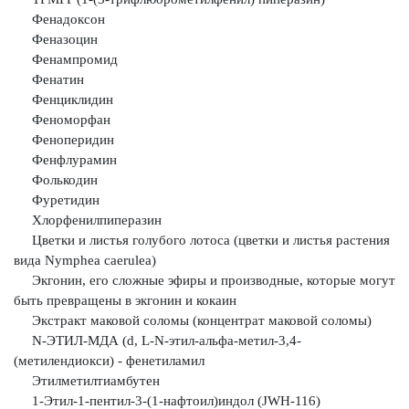
Фенадоксон
Феназоцин
Фенампромид
Фенатин
Фенциклидин
Феноморфан
Феноперидин
Фенфлурамин
Фолькодин
Фуретидин
Хлорфенилпиперазин
Цветки и листья голубого лотоса (цветки и листья растения
вида Nymphea caerulea)
Экгонин, его сложные эфиры и производные, которые могут
быть
превращены в экгонин и кокаин
Экстракт маковой соломы (концентрат маковой соломы)
N-ЭТИЛ-МДА (d, L-N-этил-альфа-метил-3,4-
(метилендиокси) -
фенетиламил
Этилметилтиамбутен
1-Этил-1-пентил-3-(1-нафтоил)индол (JWH-116)