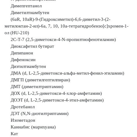
Димепгептанол
Диметилтиамбутен
(6аR, 10аR)-9-(Гидроксиметил)-6,6-диметил-3-(2-
метилоктан-2-ил)-6а, 7, 10, 10а-тетрагидробензо[с]хромен-1-
ол (HU-210)
2С-Т-7 (2,5-диметокси-4-N-пропилтиофенэтиламин)
Диоксафетил бутират
Дипипанон
Дифеноксин
Диэтилтиамбутен
ДМА (d, L-2,5-диметокси-альфа-метил-фенил-этиламин)
ДМГП (диметилгептилпиран)
ДМТ (диметилтриптамин)
ДОХ (d, L-2,5-диметокси-4-хлор-амфетамин)
ДОЭТ (d, L-2,5-диметокси-4-этил-амфетамин)
Дротебанол
ДЭТ (N,N-диэтилтриптамин)
Изометадон
Каннабис (марихуана)
Кат