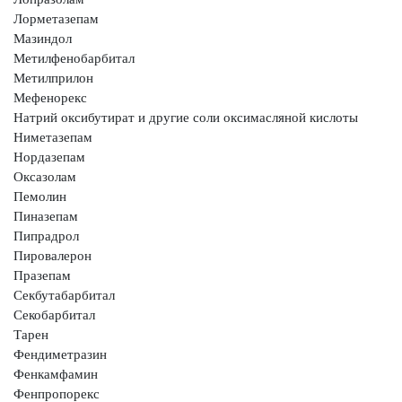
Лорметазепам
Мазиндол
Метилфенобарбитал
Метилприлон
Мефенорекс
Натрий оксибутират и другие соли оксимасляной кислоты
Ниметазепам
Нордазепам
Оксазолам
Пемолин
Пиназепам
Пипрадрол
Пировалерон
Празепам
Секбутабарбитал
Секобарбитал
Тарен
Фендиметразин
Фенкамфамин
Фенпропорекс