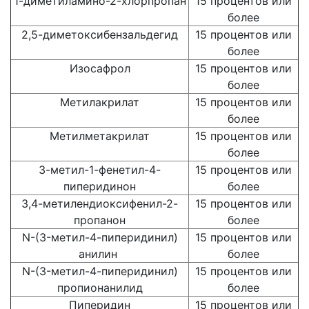
1-диметиламино-2-хлорпропан
15 процентов или
более
2,5-диметоксибензальдегид
15 процентов или
более
Изосафрол
15 процентов или
более
Метилакрилат
15 процентов или
более
Метилметакрилат
15 процентов или
более
3-метил-1-фенетил-4-
15 процентов или
пиперидинон
более
3,4-метилендиоксифенил-2-
15 процентов или
пропанон
более
N-(3-метил-4-пиперидинил)
15 процентов или
анилин
более
N-(3-метил-4-пиперидинил)
15 процентов или
пропионанилид
более
Пиперидин
15 процентов или