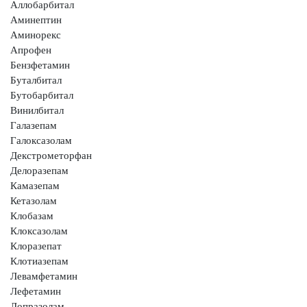
Аллобарбитал
Аминептин
Аминорекс
Апрофен
Бензфетамин
Буталбитал
Бутобарбитал
Винилбитал
Галазепам
Галоксазолам
Декстрометорфан
Делоразепам
Камазепам
Кетазолам
Клобазам
Клоксазолам
Клоразепат
Клотиазепам
Левамфетамин
Лефетамин
Лопразолам