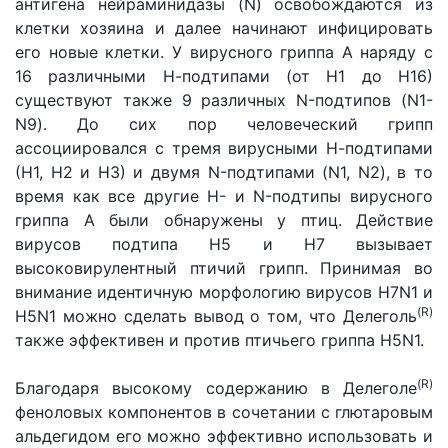
антигена нейраминидазы (N) освобождаются из
клетки хозяина и далее начинают инфицировать
его новые клетки. У вирусного гриппа А наряду с
16 различными Н-подтипами (от Н1 до Н16)
существуют также 9 различных N-подтипов (N1-
N9). До сих пор человеческий грипп
ассоциировался с тремя вирусными Н-подтипами
(Н1, Н2 и Н3) и двумя N-подтипами (N1, N2), в то
время как все другие Н- и N-подтипы вирусного
гриппа А были обнаружены у птиц. Действие
вирусов подтипа Н5 и Н7 вызывает
высоковирулентный птичий грипп. Принимая во
внимание идентичную морфологию вирусов H7N1 и
(R)
H5N1 можно сделать вывод о том, что Делеголь
также эффективен и против птичьего гриппа H5N1.
(R)
Благодаря высокому содержанию в Делеголе
феноловых компонентов в сочетании с глютаровым
альдегидом его можно эффективно использовать и