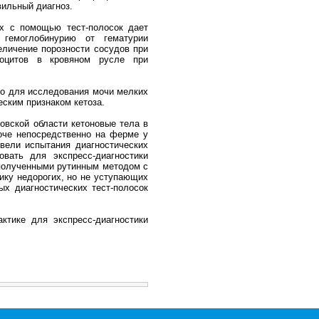
вильный диагноз.
ых с помощью тест-полосок дает
гемоглобинурию от гематурии
еличение порозности сосудов при
роцитов в кровяном русле при
ко для исследования мочи мелких
еским признаком кетоза.
овской области кетоновые тела в
оче непосредственно на ферме у
вели испытания диагностических
вать для экспресс-диагностики
 полученными рутинным методом с
ику недорогих, но не уступающих
ых диагностических тест-полосок
ктике для экспресс-диагностики