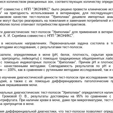
еся количеством реакционных зон, соответствующих количеству определ
Н" совместно с НПП "ЭКОНИКС" было решено провести клинические исп
ан" на пригодность использования в ветеринарии, для последующег
инаковом качестве тест-полоски "Уриполиан" дешевле импортных анал
и могут быстро реагировать на пожелания и замечания потребителей и 
иболее полно отвечают потребностям врачей-практиков.
и диагностических тест-полосок "Уриполиан" для применения в ветер
. К. И. Скрябина совместно с НПП "ЭКОНИКС".
 в нескольких направлениях. Первоначальная задача состояла в то
тодами исследования, с результатами тест-полосок.
затели, определяемые в моче (рН, белок, плотность, скрытая кровь
н, эритроциты, лейкоциты) с помощью традиционных общепринятых лаб
с помощью индикаторных полосок "Уриполиан". Причем рН и плотнос
— качественными методами. Совпадаемость результатов по рН и 
м — 100%, как в сравнении с рутинными методами исследований, так и 
изучение диагностической ценности тест-полосок при исследовании так
нурия, а также с их помощью дифференцировать патологические п
ым окрашиванием мочи.
льных диагностических тест-полосок "Уриполиан" определяется налич
 Громовой О. В., результаты достоверны на 95% по сравнению с 
нтрифугата. При наличии крови в моче, даже при микрогематурии, тест
а эритроцитов в моче.
ния дифференциальной диагностики, что тест-полоски позволяют опреде