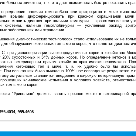
че больных животных, т. к. это дает возможность быстро поставить пра
 определение наличия гемоглобина или эритроцитов в моче животн
рным врачам дифференцировать при красном окрашивании мочи 
вильно ставить диагноз: при наличии гематурии — кровотечение или ув
ой системы, наличие гемоглобинурии — усиленный распад эрит
ных заболеваниях или отравлении.
енения диагностических тест-полосок стало использование их не толь
 для обнаружения кетоновых тел в моче коров, что является диагностич
С. при диспансеризации высокопродуктивных коров в хозяйствах Моск
 20% сухостойных и 34% дойных коров. Но определение кетонов в м
вотных ветеринарным врачом хозяйства практически невозможно. Про
деления кетоновых тел в моче, т. к. их удобно было бы использо
е. При испытаниях было выявлено 100%-ное совпадение результатов с
тому актуальным становится внедрение в широкую ветеринарную практ
 прошедших клинические испытания в условиях хозяйств, отечественн
ых тел в моче коров.
олоски "Уриполиан" должны занять прочное место в ветеринарной пра
 955-4034, 955-4608