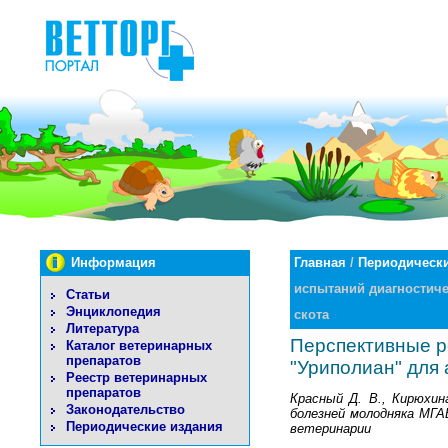
Информация
Главная
/
Периодически
испытаний диагностиче
Статьи
Энциклопедия
скота
Литература
Перспективные р
Каталог ветеринарных
препаратов
"Уриполиан" для 
Реестр ветеринарных
препаратов
Красный Д. В., Кирюхина
Законодательство
болезней молодняка МГАВ
Периодические издания
ветеринарии