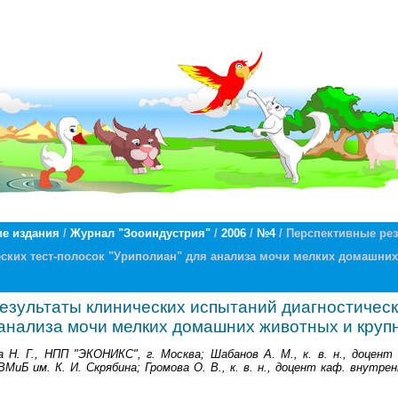
е издания
/
Журнал "Зооиндустрия"
/
2006
/
№4
/ Перспективные ре
ских тест-полосок "Уриполиан" для анализа мочи мелких домашних
езультаты клинических испытаний диагностическ
анализа мочи мелких домашних животных и крупн
 Н. Г., НПП "ЭКОНИКС", г. Москва; Шабанов А. М., к. в. н., доцент
МиБ им. К. И. Скрябина; Громова О. В., к. в. н., доцент каф. внутре