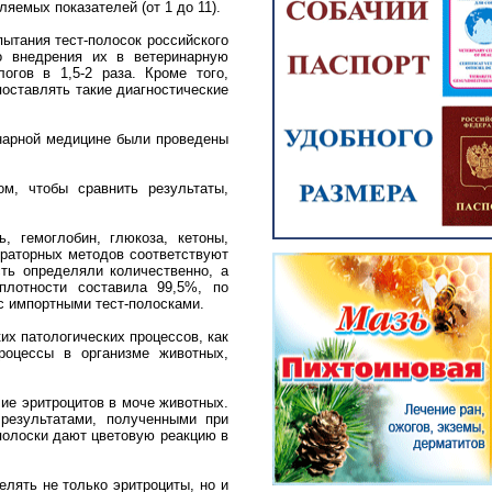
яемых показателей (от 1 до 11).
ытания тест-полосок российского
о внедрения их в ветеринарную
огов в 1,5-2 раза. Кроме того,
поставлять такие диагностические
инарной медицине были проведены
м, чтобы сравнить результаты,
, гемоглобин, глюкоза, кетоны,
ораторных методов соответствуют
ть определяли количественно, а
плотности составила 99,5%, по
с импортными тест-полосками.
их патологических процессов, как
роцессы в организме животных,
ие эритроцитов в моче животных.
результатами, полученными при
-полоски дают цветовую реакцию в
лять не только эритроциты, но и