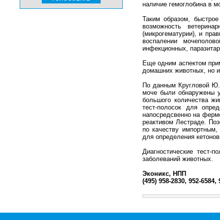
наличие гемоглобина в мо
Таким образом, быстрое
возможность ветерина
(микрогематурии), и пра
воспалении мочеполов
инфекционных, паразитар
Еще одним аспектом прим
домашних животных, но и
По данным Кругловой Ю. 
моче были обнаружены у
большого количества жи
тест-полосок для опре
напосредсвенно на ферм
реактивом Лестраде. Поэ
по качеству импортным,
для определения кетонов
Диагностические тест-п
заболеваний животных.
Эконикс, НПП
(495) 958-2830, 952-6584,