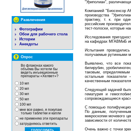
"Уриполиан", различающи
Компанией "Биосенсор А
производства "Уриполи
практику, т. к. при од
Развлечения
российские производител
тест-полоски, которые на
Фотографии
Обои для рабочего стола
Исследования пригодност
Истории
на кафедрах МГАВМиБ им
Анекдоты
Испытания проводились
получаемые рутинными ме
Опрос
Выявлено, что все пока
Во флаконах какого
билирубин, уробилиноге
объёма Вы хотели бы
таковым, определяемым 
видеть инъекционные
препараты «Хелвет»?
остальные показатели 
качественным показателя
10 мл
20 мл
Следующей задачей было 
гематурия и гемоглоби
30 мл
сопровождающиеся красн
50 мл
100 мл
С помощью полифункциона
мне все равно, я покупаю
По данным, полученным
только таблетки и капли
микроскопии мочевого це
не применяю эти препараты
зависимости от количеств
затрудняюсь ответить
Очень важно с точки зре