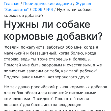
Главная
/
Периодические издания
/
Журнал
"Зоосоветы"
/
2006
/
№4
/ Нужны ли собаке
кормовые добавки?
Нужны ли собаке
кормовые добавки?
'Хозяин, пожалуйста, заботься обо мне, когда я
маленький и беззащитный, когда болею, когда
старею, ведь ты тоже стареешь и болеешь.
Помогай мне быть здоровым и счастливым, я же
полностью зависим от тебя, как твой ребенок'.
Подслушанная мысль четвероногого друга
Не так давно российский рынок кормовых добавок
для собак обогатился новинкой: витаминными
комплексами 'Полидэкс'. Пока это 'темная
лошадка' для большинства владельцев
четвероногих, однако есть и те, кто успел оценить