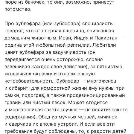
пюре из баночек, то они, возможно, принесут
потомство.
Про эублефара (или зублефара) специалисты
говорят, что это первая ящерица, признанная
домашним животным. Иран, Индия и Пакистан —
родина этой любопытной рептилии. Любители
ценят эублефара за задумчивость (он
передвигается очень осторожно, словно
взвешивая каждое свое действие), за пятнистую,
«кошачью» окраску и относительную
нетребовательность. Эублефар — многоженец
и сибарит: для комфортной жизни ему нужны три
самки, подогрев, а также продезинфицированный
гравий или чистый песок. Может сгодится
и многослойная газета (лучше — не политического
содержания). Обед из мучных червей, личинок
и сверчков их вполне устроит. И если все эти
требования будут соблюдены, то, к радости детей