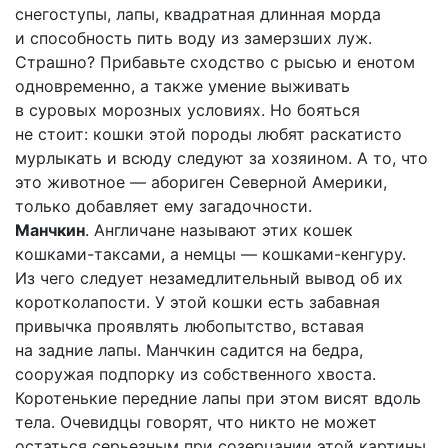
снегоступы, лапы, квадратная длинная морда
и способность пить воду из замерзших луж.
Страшно? Прибавьте сходство с рысью и енотом
одновременно, а также умение выживать
в суровых морозных условиях. Но бояться
не стоит: кошки этой породы любят раскатисто
мурлыкать и всюду следуют за хозяином. А то, что
это животное — абориген Северной Америки,
только добавляет ему загадочности.
Манчкин
. Англичане называют этих кошек
кошками-таксами, а немцы — кошками-кенгуру.
Из чего следует незамедлительный вывод об их
коротколапости. У этой кошки есть забавная
привычка проявлять любопытство, вставая
на задние лапы. Манчкин садится на бедра,
сооружая подпорку из собственного хвоста.
Коротенькие передние лапы при этом висят вдоль
тела. Очевидцы говорят, что никто не может
остаться серьезным при созерцании этой картины.