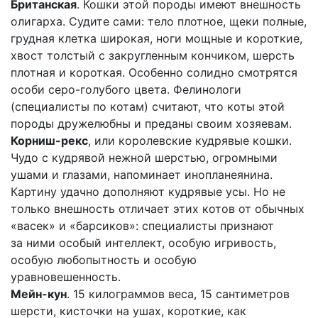
Британская
. Кошки этой породы имеют внешность
олигарха. Судите сами: тело плотное, щеки полные,
грудная клетка широкая, ноги мощные и короткие,
хвост толстый с закругленным кончиком, шерсть
плотная и короткая. Особенно солидно смотрятся
особи серо-голубого цвета. Фелинологи
(специалисты по котам) считают, что коты этой
породы дружелюбны и преданы своим хозяевам.
Корниш-рекс
, или королевские кудрявые кошки.
Чудо с кудрявой нежной шерстью, огромными
ушами и глазами, напоминает инопланеянина.
Картину удачно дополняют кудрявые усы. Но не
только внешность отличает этих котов от обычных
«васек» и «барсиков»: специалисты признают
за ними особый интеллект, особую игривость,
особую любопытность и особую
уравновешенность.
Мейн-кун
. 15 килограммов веса, 15 сантиметров
шерсти, кисточки на ушах, короткие, как