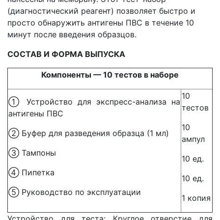
(диагностический реагент) позволяет быстро и
просто обнаружить антигены ПВС в течение 10
минут после введения образцов.
СОСТАВ И ФОРМА ВЫПУСКА
Компоненты — 10 тестов в наборе
10
① Устройство для экспресс-анализа на
тестов
антигены ПВС
10
② Буфер для разведения образца (1 мл)
ампул
③ Тампоны
10 ед.
④ Пипетка
10 ед.
⑤ Руководство по эксплуатации
1 копия
Устройство для теста: Круглое отверстие для