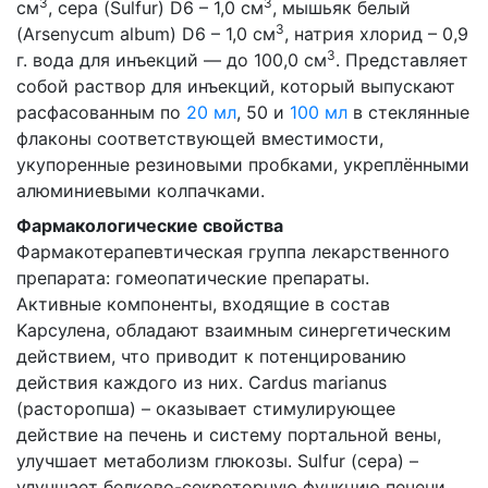
3
3
см
, сера (Sulfur) D6 – 1,0 см
, мышьяк белый
3
(Arsenycum album) D6 – 1,0 см
, натрия хлорид – 0,9
3
г. вода для инъекций — до 100,0 см
. Представляет
собой раствор для инъекций, который выпускают
расфасованным по
20 мл
, 50 и
100 мл
в стеклянные
флаконы соответствующей вместимости,
укупоренные резиновыми пробками, укреплёнными
алюминиевыми колпачками.
Фармакологические свойства
Фармакотерапевтическая группа лекарственного
препарата: гомеопатические препараты.
Активные компоненты, входящие в состав
Kaрсулена, обладают взаимным синергетическим
действием, что приводит к потенцированию
действия каждого из них. Cardus marianus
(расторопша) – оказывает стимулирующее
действие на печень и систему портальной вены,
улучшает метаболизм глюкозы. Sulfur (сера) –
улучшает белково-секреторную функцию печени,