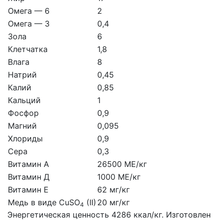
Омега — 6
2
Омега — 3
0,4
Зола
6
Клетчатка
1,8
Влага
8
Натрий
0,45
Калий
0,85
Кальций
1
Фосфор
0,9
Магний
0,095
Хлориды
0,9
Сера
0,3
Витамин А
26500 МЕ/кг
Витамин Д
1000 МЕ/кг
Витамин Е
62 мг/кг
Медь в виде CuSO
(II)
20 мг/кг
4
Энергетическая ценность 4286 ккал/кг. Изготовлен