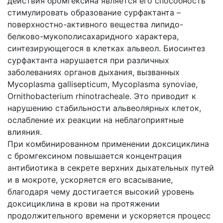
действия бромгексина является его способность
стимулировать образование сурфактанта –
поверхностно-активного вещества липидо-
белково-мукополисахаридного характера,
синтезирующегося в клетках альвеол. Биосинтез
сурфактанта нарушается при различных
заболеваниях органов дыхания, вызванных
Mycoplasma gallisepticum, Mycoplasma synoviae,
Ornithobacterium rhinotracheale. Это приводит к
нарушению стабильности альвеолярных клеток,
ослабление их реакции на неблагоприятные
влияния.
При комбинированном применении доксициклина
с бромгексином повышается концентрация
антибиотика в секрете верхних дыхательных путей
и в мокроте, ускоряется его всасывание,
благодаря чему достигается высокий уровень
доксициклина в крови на протяжении
продолжительного времени и ускоряется процесс