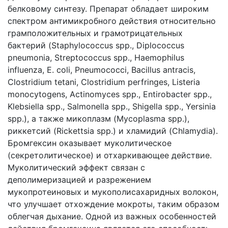
белковому синтезу. Препарат обладает широким
спектром антимикробного действия относительно
грамположительных и грамотрицательных
бактерий (Staphylococcus spp., Diplococcus
pneumonia, Streptococcus spp., Haemophilus
influenza, E. coli, Pneumococci, Bacillus antracis,
Clostridium tetani, Clostridium perfringes, Listeria
monocytogens, Actinomyces spp., Entirobacter spp.,
Klebsiella spp., Salmonella spp., Shigella spp., Yersinia
spp.), а также микоплазм (Mycoplasma spp.),
риккетсий (Rickettsia spp.) и хламидий (Chlamydia).
Бромгексин оказывает муколитическое
(секретолитическое) и отхаркивающее действие.
Муколитический эффект связан с
деполимеризацией и разрежением
мукопротеиновых и мукополисахаридных волокон,
что улучшает отхождение мокроты, таким образом
облегчая дыхание. Одной из важных особенностей