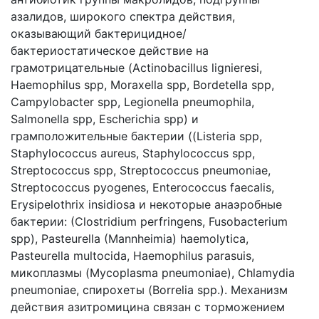
азалидов, широкого спектра действия,
оказывающий бактерицидное/
бактериостатическое действие на
грамотрицательные (Actinobacillus lignieresi,
Haemophilus spp, Moraxella spp, Bordetella spp,
Campylobacter spp, Legionella pneumophila,
Salmonella spp, Escherichia spp) и
грамположительные бактерии ((Listeria spp,
Staphylococcus aureus, Staphylococcus spp,
Streptococcus spp, Streptococcus pneumoniae,
Streptococcus pyogenes, Enterococcus faecalis,
Erysipelothrix insidiosa и некоторые анаэробные
бактерии: (Сlostridium perfringens, Fusobacterium
spp), Pasteurella (Mannheimia) haemolytica,
Pasteurella multocida, Haemophilus parasuis,
микоплазмы (Mycoplasma pneumoniae), Chlamydia
pneumoniae, спирохеты (Borrelia spp.). Механизм
действия азитромицина связан с торможением