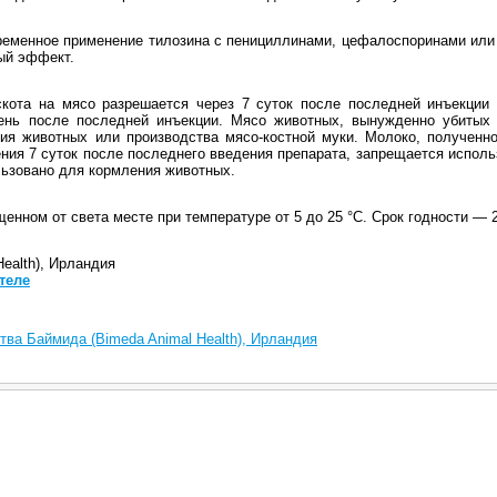
еменное применение тилозина с пенициллинами, цефалоспоринами или 
ый эффект.
 скота на мясо разрешается через 7 суток после последней инъекции
ень после последней инъекции. Мясо животных, вынужденно убитых 
ия животных или производства мясо-костной муки. Молоко, полученно
ения 7 суток после последнего введения препарата, запрещается испол
ьзовано для кормления животных.
енном от света месте при температуре от 5 до 25 °С. Срок годности — 2
ealth), Ирландия
теле
тва Баймида (Bimeda Animal Health), Ирландия