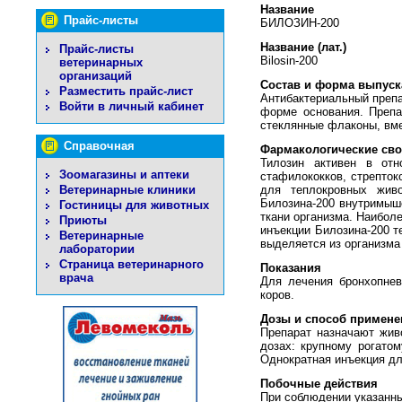
Название
Прайс-листы
БИЛОЗИН-200
Название (лат.)
Прайс-листы
Bilosin-200
ветеринарных
организаций
Состав и форма выпуск
Разместить прайс-лист
Антибактериальный препа
Войти в личный кабинет
форме основания. Препа
стеклянные флаконы, вме
Справочная
Фармакологические сво
Тилозин активен в отн
Зоомагазины и аптеки
стафилококков, стрепток
Ветеринарные клиники
для теплокровных жив
Билозина-200 внутримыше
Гостиницы для животных
ткани организма. Наиболе
Приюты
инъекции Билозина-200 т
Ветеринарные
выделяется из организма
лаборатории
Страница ветеринарного
Показания
врача
Для лечения бронхопневм
коров.
Дозы и способ примене
Препарат назначают жив
дозах: крупному рогатом
Однократная инъекция дл
Побочные действия
При соблюдении указанны