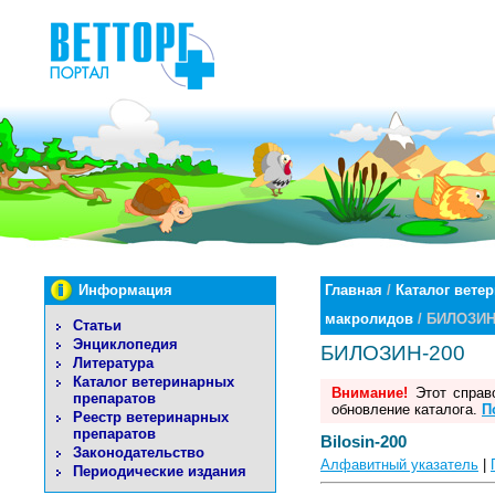
Информация
Главная
/
Каталог вете
макролидов
/ БИЛОЗИН
Статьи
Энциклопедия
БИЛОЗИН-200
Литература
Каталог ветеринарных
Внимание!
Этот справо
препаратов
обновление каталога.
П
Реестр ветеринарных
препаратов
Bilosin-200
Законодательство
Алфавитный указатель
|
Периодические издания