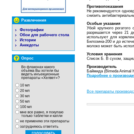
Противопоказания
Не рекомендуется одновр
снизить антибактериальн
Развлечения
Особые указания
Убой крупного рогатого
Фотографии
разрешается через 21 д
Обои для рабочего стола
используют для кормлен
Истории
Билозина-200 и до истеч
Анекдоты
молоко может быть испол
Условия хранения
Опрос
Список Б. В сухом, защищ
Производитель
Во флаконах какого
объёма Вы хотели бы
Баймида (Bimeda Animal H
видеть инъекционные
Подробнее о производи
препараты «Хелвет»?
10 мл
20 мл
Все препараты производс
30 мл
50 мл
100 мл
мне все равно, я покупаю
только таблетки и капли
не применяю эти препараты
затрудняюсь ответить