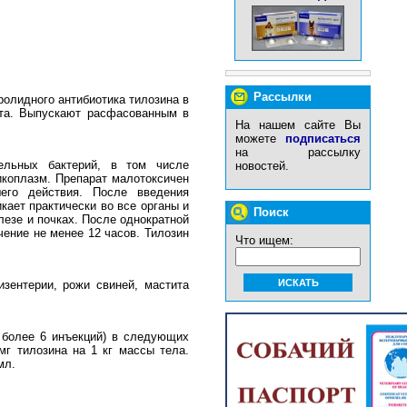
Рассылки
олидного антибиотика тилозина в
ета. Выпускают расфасованным в
На нашем сайте Вы
можете
подписаться
на рассылку
ельных бактерий, в том числе
новостей.
микоплазм. Препарат малотоксичен
его действия. После введения
кает практически во все органы и
Поиск
лезе и почках. После однократной
чение не менее 12 часов. Тилозин
Что ищем:
изентерии, рожи свиней, мастита
 более 6 инъекций) в следующих
мг тилозина на 1 кг массы тела.
мл.