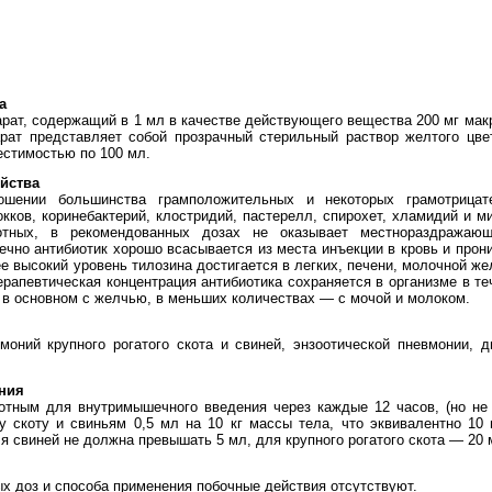
а
рат, содержащий в 1 мл в качестве действующего вещества 200 мг макр
рат представляет собой прозрачный стерильный раствор желтого цв
стимостью по 100 мл.
йства
ошении большинства грамположительных и некоторых грамотрицат
окков, коринебактерий, клостридий, пастерелл, спирохет, хламидий и 
отных, в рекомендованных дозах не оказывает местнораздражаюш
чно антибиотик хорошо всасывается из места инъекции в кровь и прони
е высокий уровень тилозина достигается в легких, печени, молочной же
ерапевтическая концентрация антибиотика сохраняется в организме в те
 в основном с желчью, в меньших количествах — с мочой и молоком.
оний крупного рогатого скота и свиней, энзоотической пневмонии, д
ния
отным для внутримышечного введения через каждые 12 часов, (но не
у скоту и свиньям 0,5 мл на 10 кг массы тела, что эквивалентно 10 
я свиней не должна превышать 5 мл, для крупного рогатого скота — 20 
х доз и способа применения побочные действия отсутствуют.