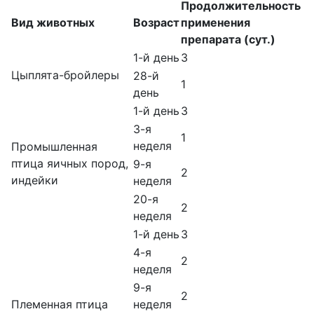
Продолжительность
Вид животных
Возраст
применения
препарата (сут.)
1-й день
3
Цыплята-бройлеры
28-й
1
день
1-й день
3
3-я
1
неделя
Промышленная
птица яичных пород,
9-я
2
индейки
неделя
20-я
2
неделя
1-й день
3
4-я
2
неделя
9-я
2
Племенная птица
неделя