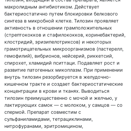
макролидным антибиотиком. Действует
бактериостатично путем блокировки белкового
синтеза в микробной клетке. Тилозин проявляет
активность в отношении грамположительных
(стрептококков и стафилококков, коринебактерий,
клостридий, эризипелотриксов) и некоторых
грамотрицательных микроорганизмов (пастерелл,
гемофилий), вибрионов, нейсерий, риккетсий,
спирохет, хламидий пситтаци. Подавляет рост и
развитие патогенных микоплазм. При применении
внутрь тилозин резорбируется в желудочно-
кишечном тракте и создает бактериостатические
концентрации в крови и тканях. Выводиться
тилозин преимущественно с мочой и желчью, у
лактирующих самок — с молоком, у самцов — со
спермой. Препарат совместим с
сульфаниламидами, тетрациклинами,
нитрофуранами, эритромицином,