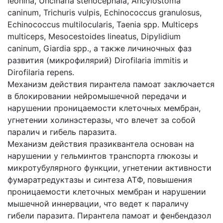
leonina, Uncinaria stenocephala, Ancylostoma
caninum, Trichuris vulpis, Echinococcus granulosus,
Echinococcus multilocularis, Taenia spp. Multiceps
multiceps, Mesocestoides lineatus, Dipylidium
caninum, Giardia spp., а также личиночных фаз
развития (микрофилярий) Dirofilaria immitis и
Dirofilaria repens.
Механизм действия пирантела памоат заключается
в блокировании нейромышечной передачи и
нарушении проницаемости клеточных мембран,
угнетении холинэстеразы, что влечет за собой
паралич и гибель паразита.
Механизм действия празиквантела основан на
нарушении у гельминтов транспорта глюкозы и
микротубулярного функции, угнетении активности
фумаратредуктазы и синтеза АТФ, повышения
проницаемости клеточных мембран и нарушении
мышечной иннервации, что ведет к параличу
гибели паразита. Пирантела памоат и фенбендазол