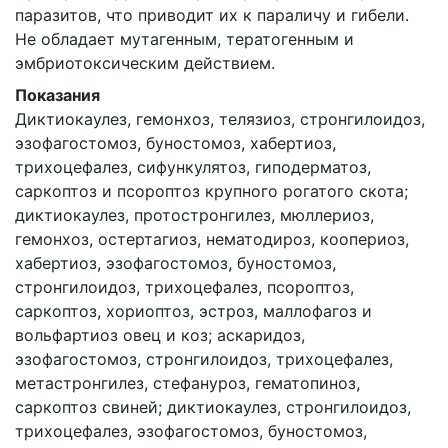
паразитов, что приводит их к параличу и гибели.
Не обладает мутагенным, тератогенным и
эмбриотоксическим действием.
Показания
Диктиокаулез, гемонхоз, телязиоз, стронгилоидоз,
эзофагостомоз, буностомоз, хабертиоз,
трихоцефалез, сифункулятоз, гиподерматоз,
саркоптоз и псороптоз крупного рогатого скота;
диктиокаулез, протостронгилез, мюллериоз,
гемонхоз, остертагиоз, нематодироз, коопериоз,
хабертиоз, эзофагостомоз, буностомоз,
стронгилоидоз, трихоцефалез, псороптоз,
саркоптоз, хориоптоз, эстроз, маллофагоз и
вольфартиоз овец и коз; аскаридоз,
эзофагостомоз, стронгилоидоз, трихоцефалез,
метастронгилез, стефануроз, гематопиноз,
саркоптоз свиней; диктиокаулез, стронгилоидоз,
трихоцефалез, эзофагостомоз, буностомоз,