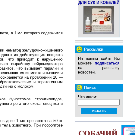
ДЛЯ СУК И КОБЕЛЕЙ
вета, в 1 мл которого содержится
Рассылки
нии нематод желудочно-кишечного
, одного из действующих веществ
На нашем сайте Вы
ов, что приводит к нарушению
можете
подписаться
ивает выработку нейромедиатора
на рассылку
азитов, что вызывает паралич и
новостей.
всасываются из места инъекции и
 сохраняется на протяжении 10 —
бриотоксическим и тератогенным
стично с молоком.
Поиск
Что ищем:
моз, буностомоз, стронгилоидоз,
пного рогатого скота, овец коз и
в дозе 1 мл препарата на 50 кг
ы тела животного. При псороптозе