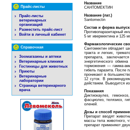
Название
Прайс-листы
САНТОМЕКТИН
Название (лат.)
Прайс-листы
Santomectin
ветеринарных
организаций
Состав и форма выпуск
Разместить прайс-лист
Противопаразитарный инъ
Войти в личный кабинет
5 мг ивермектина и 125 м
Фармакологические сво
Справочная
Сантомектин обладает ши
тракта и легких, трема
Зоомагазины и аптеки
препарата, заключаетс
Ветеринарные клиники
энергетического обмена
торможения — гамма-ами
Гостиницы для животных
гибель паразита. После 
Приюты
проникают в большинство
Ветеринарные
12 суток. В рекомендуе
лаборатории
действием. Выводится из
Страница ветеринарного
врача
Показания
Диктиокаулез, гемонхоз,
фасциолез, телязиоз, гип
оленей.
Дозы и способ примене
Препарат вводят животн
массы тела животного, ч
препарат применяют двук