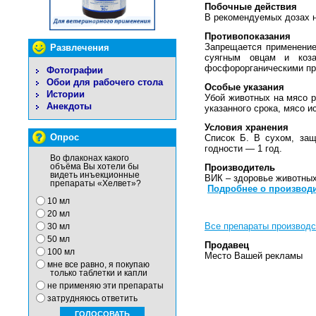
Побочные действия
В рекомендуемых дозах 
Противопоказания
Запрещается применение
Развлечения
суягным овцам и коз
фосфорорганическими пр
Фотографии
Обои для рабочего стола
Особые указания
Истории
Убой животных на мясо р
Анекдоты
указанного срока, мясо 
Условия хранения
Опрос
Список Б. В сухом, защ
годности — 1 год.
Во флаконах какого
объёма Вы хотели бы
Производитель
видеть инъекционные
ВИК – здоровье животных
препараты «Хелвет»?
Подробнее о производ
10 мл
20 мл
Все препараты производс
30 мл
50 мл
Продавец
100 мл
Место Вашей рекламы
мне все равно, я покупаю
только таблетки и капли
не применяю эти препараты
затрудняюсь ответить