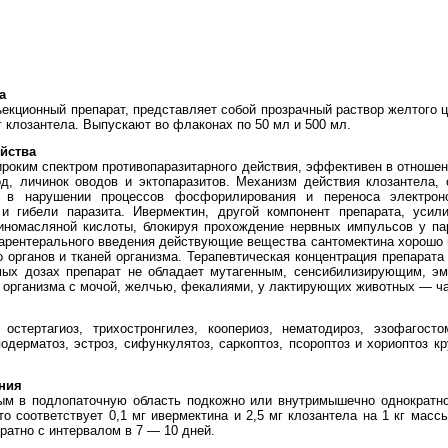
а
екционный препарат, представляет собой прозрачный раствор желтого ц
г клозантела. Выпускают во флаконах по 50 мл и 500 мл.
йства
роким спектром противопаразитарного действия, эффективен в отноше
тод, личинок оводов и эктопаразитов. Механизм действия клозантела
я в нарушении процессов фосфорилирования и переноса электрон
 и гибели паразита. Ивермектин, другой компонент препарата, усил
номасляной кислоты, блокируя прохождение нервных импульсов у пар
парентерального введения действующие вещества сантомектина хорошо 
 органов и тканей организма. Терапевтическая концентрация препарата
мых дозах препарат не обладает мутагенным, сенсибилизирующим, эм
 организма с мочой, желчью, фекалиями, у лактирующих животных — ча
 остертагиоз, трихостронгилез, коопериоз, нематодироз, эзофагосто
одерматоз, эстроз, сифункулятоз, саркоптоз, псороптоз и хориоптоз кру
ния
ым в подлопаточную область подкожно или внутримышечно однократно 
то соответствует 0,1 мг ивермектина и 2,5 мг клозантела на 1 кг масс
ратно с интервалом в 7 — 10 дней.