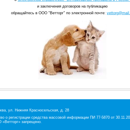
и заключения договоров на публикацию
обращайтесь в ООО "Ветторг" по электронной почте:
vettorg@mail.
ква, ул. Нижняя Красносельская, д. 28
 о регистрации средства массовой информации ПИ 77-5870 от 30.11.200
 «Ветторг» запрещено.