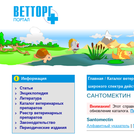
Информация
Главная
/
Каталог вете
широкого спектра дейс
Статьи
Энциклопедия
САНТОМЕКТИН
Литература
Каталог ветеринарных
Внимание!
Этот справо
препаратов
обновление каталога.
П
Реестр ветеринарных
препаратов
Santomectin
Законодательство
Алфавитный указатель
|
Периодические издания