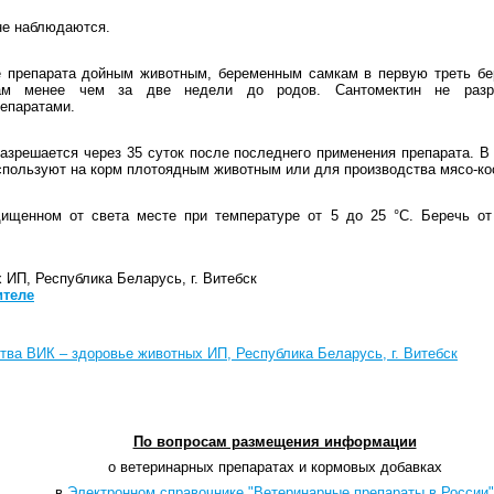
не наблюдаются.
 препарата дойным животным, беременным самкам в первую треть бе
ам менее чем за две недели до родов. Сантомектин не разр
епаратами.
азрешается через 35 суток после последнего применения препарата. В
используют на корм плотоядным животным или для производства мясо-ко
ищенном от света месте при температуре от 5 до 25 °С. Беречь о
 ИП, Республика Беларусь, г. Витебск
ителе
тва ВИК – здоровье животных ИП, Республика Беларусь, г. Витебск
По вопросам размещения информации
о ветеринарных препаратах и кормовых добавках
в
Электронном справочнике "Ветеринарные препараты в России"