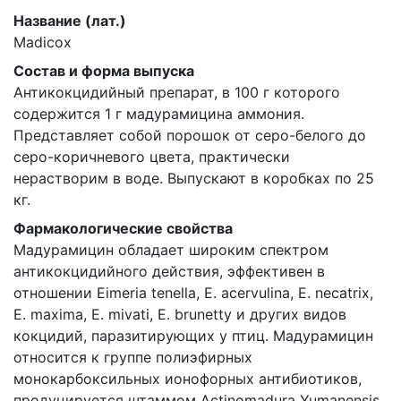
Название (лат.)
Madicoх
Состав и форма выпуска
Антикокцидийный препарат, в 100 г которого
содержится 1 г мадурамицина аммония.
Представляет собой порошок от серо-белого до
серо-коричневого цвета, практически
нерастворим в воде. Выпускают в коробках по 25
кг.
Фармакологические свойства
Мадурамицин обладает широким спектром
антикокцидийного действия, эффективен в
отношении Eimeria tenella, E. acervulina, E. necatrix,
E. maxima, E. mivati, E. brunetty и других видов
кокцидий, паразитирующих у птиц. Мадурамицин
относится к группе полиэфирных
монокарбоксильных ионофорных антибиотиков,
продуцируется штаммом Actinomadura Yumanensis.