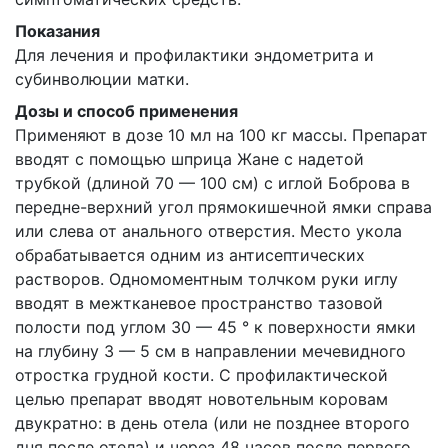
Показания
Для лечения и профилактики эндометрита и
субинволюции матки.
Дозы и способ применения
Применяют в дозе 10 мл на 100 кг массы. Препарат
вводят с помощью шприца Жане с надетой
трубкой (длиной 70 — 100 см) с иглой Боброва в
передне-верхний угол прямокишечной ямки справа
или слева от анального отверстия. Место укола
обрабатывается одним из антисептических
растворов. Одномоментным толчком руки иглу
вводят в межтканевое пространство тазовой
полости под углом 30 — 45 ° к поверхности ямки
на глубину 3 — 5 см в направлении мечевидного
отростка грудной кости. С профилактической
целью препарат вводят новотельным коровам
двукратно: в день отела (или не позднее второго
дня после отела) и через 48 часов после первого