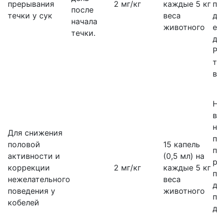
прерывания
2 мг/кг
каждые 5 кг
после
течки у сук
веса
начала
животного
течки.
д
т
в
в
н
Для снижения
половой
15 капель
активности и
(0,5 мл) на
р
коррекции
2 мг/кг
каждые 5 кг
нежелательного
веса
д
поведения у
животного
кобелей
д