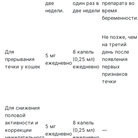
две
один раз в
препарата во
недели.
две недели
время
беременности
Не позже, чем
на третий
Для
8 капель
день после
5 мг
прерывания
(0,25 мл)
появления
ежедневно
течки у кошек
ежедневно
первых
признаков
течки
Для снижения
половой
активности и
8 капель
5 мг
коррекции
(0,25 мл)
—
ежедневно
нежелательного
ежедневно