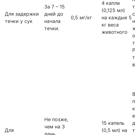
4 капли
За 7 – 15
(0,125 мл)
Для задержки
дней до
с
0,5 мг/кг
на каждые 5
течки у сук
начала
н
кг веса
течки.
животного
т
т
в
В
п
Не позже,
15 капель
д
чем на 3
Для
(0,5 мл) на
день