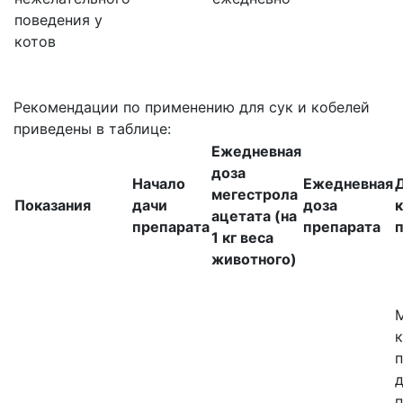
поведения у
котов
Рекомендации по применению для сук и кобелей
приведены в таблице:
Ежедневная
доза
Начало
Ежедневная
мегестрола
Показания
дачи
доза
к
ацетата (на
препарата
препарата
1 кг веса
животного)
к
п
д
п