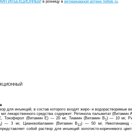
АМИН ИНЪЕКЦИОННЫЙ
в розницу в
ветеринарной аптеке Vetlek.ru
.
ЕКЦИОННЫЙ
а
вор для инъекций, в состав которого входят жиро- и водорастворимые в
1 мл лекарственного средства содержит: Ретинола пальмитат (Витамин
, Токоферол (Витамин E) — 20 мг, Тиамин (Витамин B
) — 10 мг, Р
1
) — 3 мг, Цианокобаламин (Витамин B
) — 50 мг, Никотинамид 
6
12
 представляет собой раствор для инъекций золотисто-коричневого цв