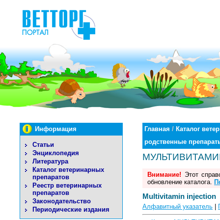
Информация
Главная
/
Каталог вете
родственные препарат
Статьи
Энциклопедия
МУЛЬТИВИТАМ
Литература
Каталог ветеринарных
Внимание!
Этот справо
препаратов
обновление каталога.
П
Реестр ветеринарных
препаратов
Multivitamin injection
Законодательство
Алфавитный указатель
|
Периодические издания