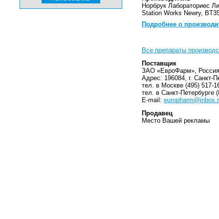
Норбрук Лабораториес Лим
Station Works Newry, BT35
Подробнее о производи
Все препараты производст
Поставщик
ЗАО «ЕвроФарм», Росси
Адрес: 196084, г. Санкт-П
тел. в Москве (495) 517-1
тел. в Санкт-Петербурге (
E-mail:
europharm@inbox.
Продавец
Место Вашей рекламы