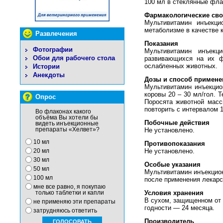
100 мл в стеклянные фла
Фармакологические сво
Мультивитамин инъекци
метаболизме в качестве 
Развлечения
Показания
Фотографии
Мультивитамин инъекц
Обои для рабочего стола
развивающихся на их ф
ослабленных животных.
Истории
Анекдоты
Дозы и способ примене
Мультивитамин инъекцио
коровы 20 – 30 мл/гол. Т
Опрос
Поросята животной масс
повторить с интервалом 1
Во флаконах какого
объёма Вы хотели бы
Побочные действия
видеть инъекционные
Не установлено.
препараты «Хелвет»?
10 мл
Противопоказания
Не установлено.
20 мл
30 мл
Особые указания
50 мл
Мультивитамин инъекцио
100 мл
после применения лекарс
мне все равно, я покупаю
Условия хранения
только таблетки и капли
В сухом, защищенном от 
не применяю эти препараты
годности — 24 месяца.
затрудняюсь ответить
Производитель