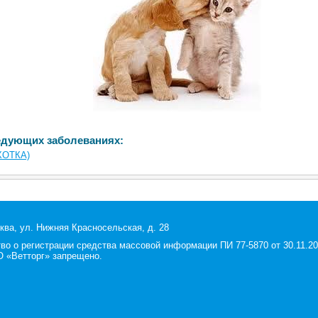
едующих заболеваниях:
ХОТКА)
ква, ул. Нижняя Красносельская, д. 28
 о регистрации средства массовой информации ПИ 77-5870 от 30.11.200
 «Ветторг» запрещено.