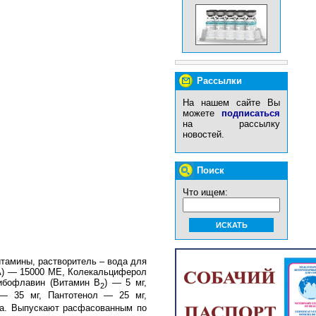
Рассылки
На нашем сайте Вы
можете
подписаться
на рассылку
новостей.
Поиск
Что ищем:
итамины, растворитель – вода для
 A) — 15000 MЕ, Колекальциферол
ибофлавин (Витамин B
) — 5 мг,
2
— 35 мг, Пантотенол — 25 мг,
ета. Выпускают расфасованным по