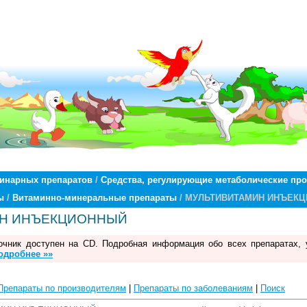
ринарных препаратов
/
Средства, регулирующие метаболические пр
ы
/
Витаминно-минеральные препараты
/ МУЛЬТИВИТАМИН ИНЪЕК
ИН ИНЪЕКЦИОННЫЙ
чник доступен на CD. Подробная информация обо всех препаратах, 
одробнее »»
Препараты по производителям
|
Препараты по заболеваниям
|
Поиск