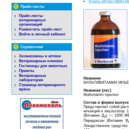
Купить МУЛЬТИВИТ
Прайс-листы
Прайс-листы
ветеринарных
организаций
Разместить прайс-лист
Войти в личный кабинет
Справочная
Зоомагазины и аптеки
Ветеринарные клиники
Гостиницы для животных
Приюты
Ветеринарные
Название
лаборатории
МУЛЬТИВИТАМИН ИНЪ
Страница ветеринарного
врача
Название (лат.)
Multivitamin injection
Состав и форма выпуск
Представляет собой раст
инъекций и эмульгатор. 
(Витамин Д
) — 1000 MЕ
3
Пиридоксин (Витамин B
Лекарственное средство