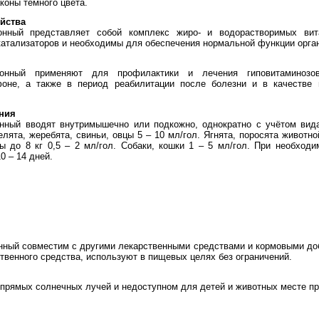
коны темного цвета.
йства
онный представляет собой комплекс жиро- и водорастворимых ви
катализаторов и необходимы для обеспечения нормальной функции орга
ионный применяют для профилактики и лечения гиповитаминозо
оне, а также в период реабилитации после болезни и в качестве
ния
нный вводят внутримышечно или подкожно, однократно с учётом вида
елята, жеребята, свиньи, овцы 5 – 10 мл/гол. Ягнята, поросята животно
ы до 8 кг 0,5 – 2 мл/гол. Собаки, кошки 1 – 5 мл/гол. При необход
0 – 14 дней.
нный совместим с другими лекарственными средствами и кормовыми до
твенного средства, используют в пищевых целях без ограничений.
прямых солнечных лучей и недоступном для детей и животных месте при