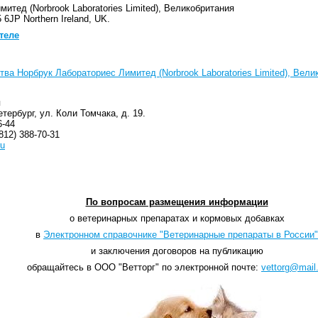
итед (Norbrook Laboratories Limited), Великобритания
 6JP Northern Ireland, UK.
теле
ва Норбрук Лабораториес Лимитед (Norbrook Laboratories Limited), Вели
я
етербург, ул. Коли Томчака, д. 19.
6-44
812) 388-70-31
ru
По вопросам размещения информации
о ветеринарных препаратах и кормовых добавках
в
Электронном справочнике "Ветеринарные препараты в России"
и заключения договоров на публикацию
обращайтесь в ООО "Ветторг" по электронной почте:
vettorg@mail.