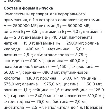
Сhiktonic
Состав и форма выпуска
Комплексный препарат для перорального
применения, в 1 л которого содержится; витамин
А — 2500000 МЕ; витамин Д
— 500000 МЕ;
3
витамин В
— 3,5 г; витамина В
— 4,0 г; витамина
1
2
В
— 2,0 г; витамина В
-10,0 мг; пантотената
6
12
натрия — 15,0 г; витамина К
— 250,0 мг; холина
3
хлорида — 400 мг; DL-метионина — 5,0 г; L-
лизина — 2,5 г; альфатокоферола — 3,75 г;
гистидина — 900 мг; аргинина — 490,0 мг;
аспарагиновой кислоты — 1,450 г; L-треонина —
500,0 мг; серина — 680,0 мг; глутаминовой
кислоты — 1,160 г; пролина — 510,0 мг; глицина —
575,0 мг; аланина — 975,0 мг; цистина — 150,0 мг;
валина — 1,1 г; лейцина — 1,5 г; изолейцина — 125,0
мг; тирозина — 340,0 мг; фенилаланина — 810,0 мг;
L-триптофана — 75,0 мг; биотина — 2,0 мг;
инозитола — 2,5 мг; наполнителя до 1 л. Препарат