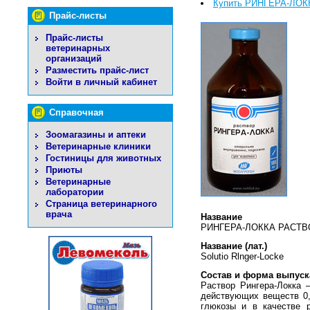
Купить РИНГЕРА-ЛОК
Прайс-листы
Прайс-листы
ветеринарных
организаций
Разместить прайс-лист
Войти в личный кабинет
Справочная
Зоомагазины и аптеки
Ветеринарные клиники
Гостиницы для животных
Приюты
Ветеринарные
лаборатории
Страница ветеринарного
врача
Название
РИНГЕРА-ЛОККА РАСТВ
Название (лат.)
Solutio Rlnger-Locke
Состав и форма выпуск
Раствор Рингера-Локка 
действующих веществ 0,8
глюкозы и в качестве 