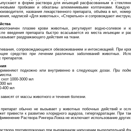
ыпускают в форме раствора для инъекций расфасованным в стеклянн
зиновыми пробками и обкатаны алюминиевыми колпачками. Каждую
роизводителя, названия лекарственного препарата, объёма в мл, номер
нения, надписей «Для животных», «Стерильно» и сопровождают инструк
йства
 изотоничен плазме крови животных, регулирует водно-солевое и к
сле введения препарата быстро всасывается из места инъекции и рас
оказывает раздражающего действия на ткани.
левания, сопровождающиеся обезвоживанием и интоксикацией. При кро
ющее средство при лечении различных заболеваний животных. Исп
 препаратов.
ния
 применяют подкожно или внутривенно в следующих дозах.
При подк
 места.
 скот 1000-3000 мл
-300 мл
0-400 мл
зависят от массы животного и течения болезни.
препарат обычно не вызывает у животных побочных действий и осл
ет привести к развитию хлоридного ацидоза, гипергидратации. При т
Применение Раствора Рингера-Локка не исключает использование других
аствора противопоказано при выраженном нарушении выделительной фу