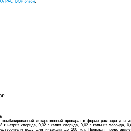
КА РАСТВОР оптом
.
ОР
а
– комбинированный лекарственный препарат в форме раствора для и
 г натрия хлорида, 0,02 г калия хлорида, 0,02 г кальция хлорида, 0,0
растворителя воду для инъекций до 100 мл. Препарат представляе