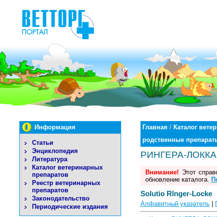
Информация
Главная
/
Каталог вете
родственные препарат
Статьи
Энциклопедия
РИНГЕРА-ЛОККА
Литература
Каталог ветеринарных
Внимание!
Этот справо
препаратов
обновление каталога.
П
Реестр ветеринарных
препаратов
Solutio Rlnger-Locke
Законодательство
Алфавитный указатель
|
Периодические издания