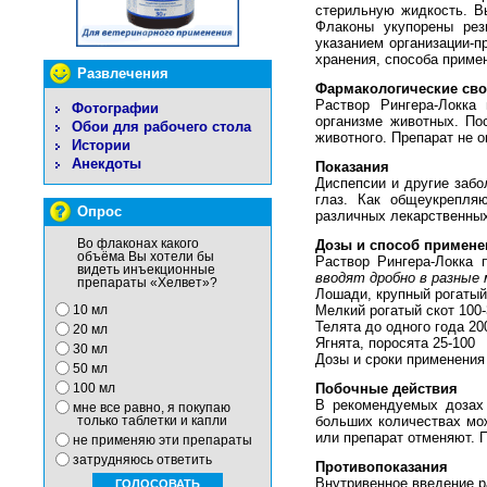
стерильную жидкость. В
Флаконы укупорены ре
указанием организации-п
хранения, способа приме
Развлечения
Фармакологические сво
Раствор Рингера-Локка
Фотографии
организме животных. По
Обои для рабочего стола
животного. Препарат не 
Истории
Анекдоты
Показания
Диспепсии и другие забо
глаз. Как общеукрепля
Опрос
различных лекарственных
Во флаконах какого
Дозы и способ примене
объёма Вы хотели бы
Раствор Рингера-Локка
видеть инъекционные
вводят дробно в разные
препараты «Хелвет»?
Лошади, крупный рогатый
Мелкий рогатый скот 100
10 мл
Телята до одного года 20
20 мл
Ягнята, поросята 25-100
30 мл
Дозы и сроки применения 
50 мл
Побочные действия
100 мл
В рекомендуемых дозах 
мне все равно, я покупаю
больших количествах мож
только таблетки и капли
или препарат отменяют. 
не применяю эти препараты
затрудняюсь ответить
Противопоказания
Внутривенное введение р