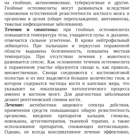
на гнойные, актиномикозные, туберкулезные и другие.
Гнойные остеомиелиты могут развиваться вследствие
понижения естественной резистентности костного мозга и
организма в целом (общее переохлаждение, авитаминозы,
тяжелые инфекционные заболевания).
Течение и симптомы:
при гнойных остеомиелитах
повышается температура тела, учащаются пульс и дыхание,
отмечается сильное угнетение. В крови нейтрофильный
лейкоцитоз. При пальпации и перкуссии пораженной
области выражена болезненность, повышена местная
температура. При отсутствии лечения у животного
развивается сепсис. Как осложнение течения остеомиелита
в пораженном участке образуются свищи и, как правило,
множественные. Свищи соединяются с костномозговой
полостью и из них выделяется большое количество гноя, в
котором содержатся частицы кости и капельки жира, что
указывает на локализацию патологического процесса
именно в костном мозге. Для диагностики заболевания
делают рентгеновский снимок кости.
Лечение:
антибиотики широкого спектра действия,
применения средств повышающих общую резистентность
организма, введение препаратов кальция, глюкозы,
новокаина, аутогемотерапия, тканевой терапии, а также
использование препаратов, снижающих интоксикацию.
Однако, не всегда консервативное лечение эффективно,