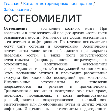
Главная
/
Каталог ветеринарных препаратов
/
Заболевания
/
ОСТЕОМИЕЛИТ
Остеомиелит
— воспаление костного мозга. При
вовлечении в патологический процесс других частей кости
развивается паностит. Различают две формы остеомиелита:
асептическая и инфекционная. По течению остеомиелиты
могут быть острыми и хроническими. Асептические
остеомиелиты чаще всего наблюдаются при закрытых
переломах костей, а также после хирургического
вмешательства (например, после интрамедуллярного
остеосинтеза). Асептические остеомиелиты
сопровождаются гиперемией и экссудацией костного мозга.
Затем воспаление затихает и происходит рассасывание
экссудата без каких-либо последствий для животного.
Инфекционные остеомиелиты по этиологии
подразделяются на раневые и травматические.
Травматические возникают вследствие открытых травм,
переломов, проникающих в кость инфицированных
ранений, занесение микроорганизмов в костный мозг
гематогенным или лимфогенным путем из других очагов
инфекции. Инфекционные остеомиелиты подразделяются