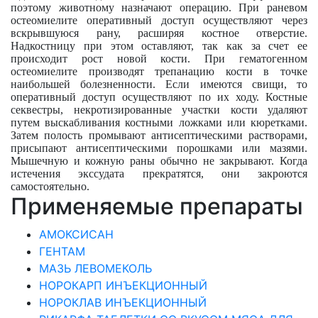
поэтому животному назначают операцию. При раневом
остеомиелите оперативный доступ осуществляют через
вскрывшуюся рану, расширяя костное отверстие.
Надкостницу при этом оставляют, так как за счет ее
происходит рост новой кости. При гематогенном
остеомиелите производят трепанацию кости в точке
наибольшей болезненности. Если имеются свищи, то
оперативный доступ осуществляют по их ходу. Костные
секвестры, некротизированные участки кости удаляют
путем выскабливания костными ложками или кюретками.
Затем полость промывают антисептическими растворами,
присыпают антисептическими порошками или мазями.
Мышечную и кожную раны обычно не закрывают. Когда
истечения экссудата прекратятся, они закроются
самостоятельно.
Применяемые препараты
АМОКСИСАН
ГЕНТАМ
МАЗЬ ЛЕВОМЕКОЛЬ
НОРОКАРП ИНЪЕКЦИОННЫЙ
НОРОКЛАВ ИНЪЕКЦИОННЫЙ