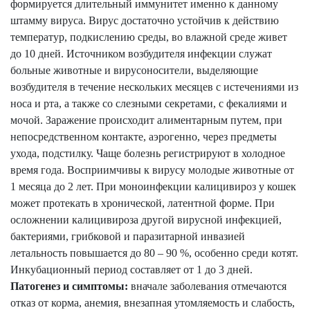
формируется длительный иммунитет именно к данному
штамму вируса. Вирус достаточно устойчив к действию
температур, подкислению среды, во влажной среде живет
до 10 дней. Источником возбудителя инфекции служат
больные животные и вирусоносители, выделяющие
возбудителя в течение нескольких месяцев с истечениями из
носа и рта, а также со слезными секретами, с фекалиями и
мочой. Заражение происходит алиментарным путем, при
непосредственном контакте, аэрогенно, через предметы
ухода, подстилку. Чаще болезнь регистрируют в холодное
время года. Восприимчивы к вирусу молодые животные от
1 месяца до 2 лет. При моноинфекции калицивироз у кошек
может протекать в хронической, латентной форме. При
осложнении калицивироза другой вирусной инфекцией,
бактериями, грибковой и паразитарной инвазией
летальность повышается до 80 – 90 %, особенно среди котят.
Инкубационный период составляет от 1 до 3 дней.
Патогенез и симптомы:
вначале заболевания отмечаются
отказ от корма, анемия, внезапная утомляемость и слабость,