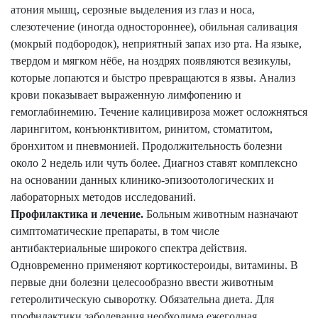
атония мышц, серозные выделения из глаз и носа,
слезотечение (иногда одностороннее), обильная саливация
(мокрый подбородок), неприятный запах изо рта. На языке,
твердом и мягком нёбе, на ноздрях появляются везикулы,
которые лопаются и быстро превращаются в язвы. Анализ
крови показывает выраженную лимфопению и
гемоглабинемию. Течение калицивироза может осложняться
ларингитом, конъюнктивитом, ринитом, стоматитом,
бронхитом и пневмонией. Продолжительность болезни
около 2 недель или чуть более. Диагноз ставят комплексно
на основании данных клинико-эпизоотологических и
лабораторных методов исследований.
Профилактика и лечение.
Больным животным назначают
симптоматические препараты, в том числе
антибактериальные широкого спектра действия.
Одновременно применяют кортикостероиды, витамины. В
первые дни болезни целесообразно ввести животным
гетеролитическую сыворотку. Обязательна диета. Для
профилактики заболевания необходима ежегодная