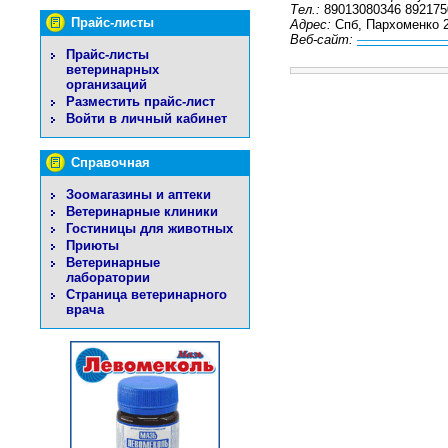
Тел.:
89013080346 892175
Прайс-листы
Адрес:
Спб, Пархоменко 
Веб-сайт:
–––––––––––––
Прайс-листы
ветеринарных
организаций
Разместить прайс-лист
Войти в личный кабинет
Справочная
Зоомагазины и аптеки
Ветеринарные клиники
Гостиницы для животных
Приюты
Ветеринарные
лаборатории
Страница ветеринарного
врача