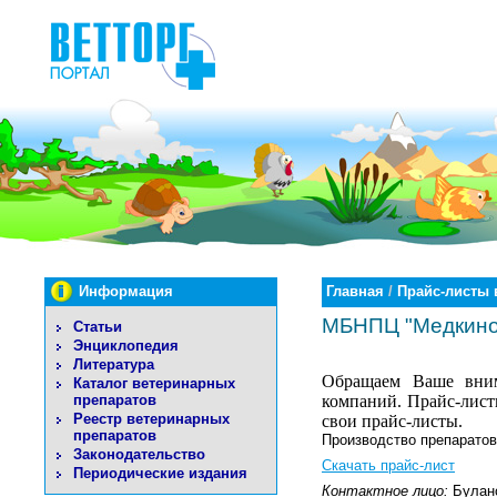
Информация
Главная
/
Прайс-листы 
МБНПЦ "Медкино
Статьи
Энциклопедия
Литература
Обращаем Ваше внима
Каталог ветеринарных
препаратов
компаний. Прайс-листы
Реестр ветеринарных
свои прайс-листы.
препаратов
Производство препаратов
Законодательство
Скачать прайс-лист
Периодические издания
Контактное лицо:
Булан