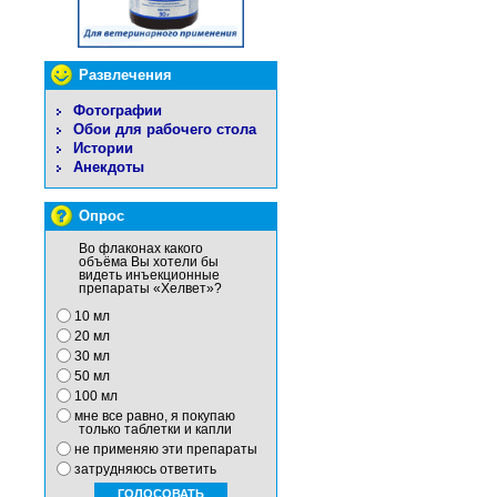
Развлечения
Фотографии
Обои для рабочего стола
Истории
Анекдоты
Опрос
Во флаконах какого
объёма Вы хотели бы
видеть инъекционные
препараты «Хелвет»?
10 мл
20 мл
30 мл
50 мл
100 мл
мне все равно, я покупаю
только таблетки и капли
не применяю эти препараты
затрудняюсь ответить