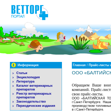
Информация
Главная
/
Прайс-листы 
ООО «БАЛТИЙС
Статьи
Энциклопедия
Литература
Обращаем Ваше внима
Каталог ветеринарных
препаратов
компаний. Прайс-листы
Реестр ветеринарных
свои прайс-листы.
препаратов
ООО «БАЛТИЙСКАЯ ТОРГ
Законодательство
г.Санкт-Петербурге. Наш
Периодические издания
производством топливных
в г.Санкт-Петербурге.