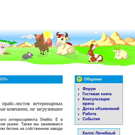
НИЯ»
Общение
Форум
Гостевая книга
Консультации
 прайс-листов ветеринарных
врача
Доска объявлений
ные компании, не загрузившие
Работа
События
 энтеросорбента Shelltic E в
ском рынке. Также мы занимаемся
ом бетона на собственном заводе
Хиллс Лечебный