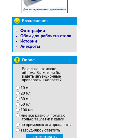
Развлечения
Фотографии
Обои для рабочего стола
Истории
Анекдоты
Опрос
Во флаконах какого
объёма Вы хотели бы
видеть инъекционные
препараты «Хелвет»?
10 мл
20 мл
30 мл
50 мл
100 мл
мне все равно, я покупаю
только таблетки и капли
не применяю эти препараты
затрудняюсь ответить