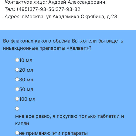
Контактное лицо:
Андрей Александрович
Тел.:
(495)377-93-56;377-93-82
Адрес:
г.Москва, ул.Академика Скрябина, д.23
Во флаконах какого объёма Вы хотели бы видеть
инъекционные препараты «Хелвет»?
10 мл
20 мл
30 мл
50 мл
100 мл
мне все равно, я покупаю только таблетки и
капли
не применяю эти препараты